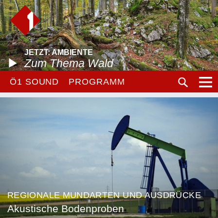
JETZT: AMBIENTE
Zum Thema Wald
Ö1 SOUND
PROGRAMM
REGIONALE MUNDARTEN UND AUSDRÜCKE
Akustische Bodenproben