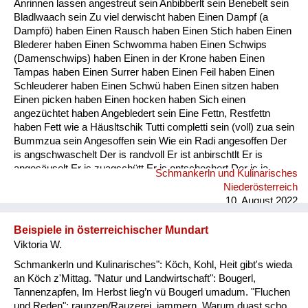
Anrinnen lassen angestreut sein Anbibberlt sein Benebelt sein
Fluchen und Reden
Bladlwaach sein Zu viel derwischt haben Einen Dampf (a
Dampfö) haben Einen Rausch haben Einen Stich haben Einen
Mensch, Tier und Alltag
Blederer haben Einen Schwomma haben Einen Schwips
(Damenschwips) haben Einen in der Krone haben Einen
Schmankerln und
Tampas haben Einen Surrer haben Einen Feil haben Einen
Kulinarisches
Schleuderer haben Einen Schwü haben Einen sitzen haben
Einen picken haben Einen hocken haben Sich einen
angezüchtet haben Angebledert sein Eine Fettn, Restfettn
haben Fett wie a Häusltschik Tutti completti sein (voll) zua sein
Bummzua sein Angesoffen sein Wie ein Radi angesoffen Der
is angschwaschelt Der is randvoll Er ist anbirschtlt Er is
angesäuselt Er is zuagschütt Er is ontschechert Der is ja
Schmankerln und Kulinarisches
schon gaunz steif Der is steif (steifer Blick) Fett wie ein
Niederösterreich
Radierer Blunzenfett sein Angefüllt sein abgefüllt sein
10. August 2022
angekübelt sein Angestochen sein versumpft...
Beispiele in österreichischer Mundart
Viktoria W.
Schmankerln und Kulinarisches": Köch, Kohl, Heit gibt's wieda
an Köch z'Mittag. "Natur und Landwirtschaft": Bougerl,
Tannenzapfen, Im Herbst lieg’n vü Bougerl umadum. "Fluchen
und Reden": raunzen/Rauzerei, jammern, Warum duast scho