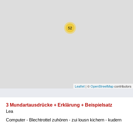
Kärnten
Niederösterreich
52
Oberösterreich
Salzburg
Steiermark
Tirol
Vorarlberg
Leaflet
| ©
OpenStreetMap
contributors
Wien
3 Mundartausdrücke + Erklärung + Beispielsatz
Lea
Kategorie
Computer - Blechtrottel zuhören - zui lousn kichern - kudern
Natur und Landwirtschaft