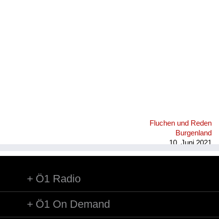
Fluchen und Reden
Mensch, Tier und Alltag
Schmankerln und
Kulinarisches
Fluchen und Reden
Burgenland
10. Juni 2021
Ö1 Radio
Ö1 On Demand