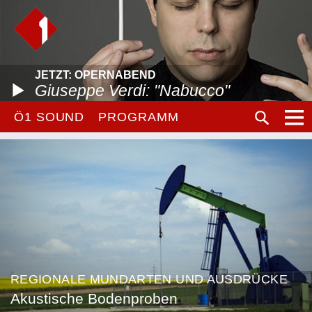
JETZT: OPERNABEND
Giuseppe Verdi: "Nabucco"
Ö1 SOUND
PROGRAMM
REGIONALE MUNDARTEN UND AUSDRÜCKE
Akustische Bodenproben