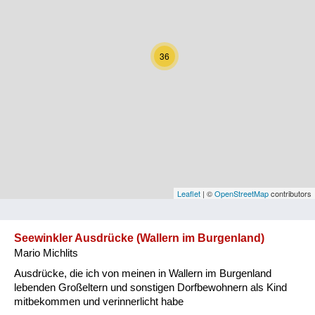
Kärnten
Niederösterreich
36
Oberösterreich
Salzburg
Steiermark
Tirol
Vorarlberg
Leaflet
| ©
OpenStreetMap
contributors
Wien
Seewinkler Ausdrücke (Wallern im Burgenland)
Mario Michlits
Kategorie
Ausdrücke, die ich von meinen in Wallern im Burgenland
Natur und Landwirtschaft
lebenden Großeltern und sonstigen Dorfbewohnern als Kind
mitbekommen und verinnerlicht habe