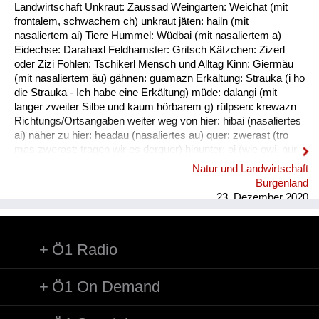
Fluchen und Reden
Landwirtschaft Unkraut: Zaussad Weingarten: Weichat (mit
frontalem, schwachem ch) unkraut jäten: hailn (mit
Mensch, Tier und Alltag
nasaliertem ai) Tiere Hummel: Wüdbai (mit nasaliertem a)
Eidechse: Darahaxl Feldhamster: Gritsch Kätzchen: Zizerl
Schmankerln und
oder Zizi Fohlen: Tschikerl Mensch und Alltag Kinn: Giermäu
Kulinarisches
(mit nasaliertem äu) gähnen: guamazn Erkältung: Strauka (i ho
die Strauka - Ich habe eine Erkältung) müde: dalangi (mit
langer zweiter Silbe und kaum hörbarem g) rülpsen: krewazn
Richtungs/Ortsangaben weiter weg von hier: hibai (nasaliertes
ai) näher zu hier: headau (nasaliertes au) quer: zwerast (tro
mas zwerast: tragen wir es derquer) hinunter: oi (wie owi, nur
das w ist stumm) hinunter (und zwar in Richtung des
Natur und Landwirtschaft
Sprechers): oana (kim oana - komm herunter, und zwar zu
Burgenland
mir) weg: dui (kais dui - wirf es weg) werfen: kai (nasaliertes
23. Dezember 2020
ai)
Ö1 Radio
Ö1 On Demand