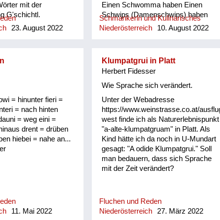
Wörter mit der
Einen Schwomma haben Einen
 G'schichtl.
Schwips (Damenschwips) haben
Reden
Schmankerln und Kulinarisches
Einen in der Krone haben Einen
ch
23. August 2022
Niederösterreich
10. August 2022
Tampas haben Einen Surrer haben
Einen Feil haben Einen Schleuderer
haben Einen Schwü haben Einen
n
Klumpatgrui in Platt
sitzen haben Einen picken haben
Herbert Fidesser
Einen hocken haben Sich einen
angezüchtet haben Angebledert sein
Wie Sprache sich verändert.
Eine Fettn, Restfettn haben Fett wie
owi = hinunter fieri =
Unter der Webadresse
a Häusltschik Tutti completti sein
nteri = nach hinten
https://www.weinstrasse.co.at/ausflu
(voll) zua sein Bummzua sein
dauni = weg eini =
west finde ich als Naturerlebnispunkt
Angesoffen sein Wie ein Radi
 hinaus drent = drüben
"a-alte-klumpatgruam" in Platt. Als
angesoffen Der is angschwaschelt
ben hiebei = nahe an...
Kind hätte ich da noch in U-Mundart
Der is randvoll Er ist anbirschtlt Er is
er
gesagt: "A odide Klumpatgrui." Soll
angesäuselt Er is zuagschütt Er is
man bedauern, dass sich Sprache
ontschechert Der is ja schon gaunz
mit der Zeit verändert?
steif Der is steif (steifer Blick) Fett
wie ein Radierer Blunzenfett sein
Angefüllt sein abgefüllt sein
angekübelt sein Angestochen sein
Reden
Fluchen und Reden
versumpft...
ch
11. Mai 2022
Niederösterreich
27. März 2022