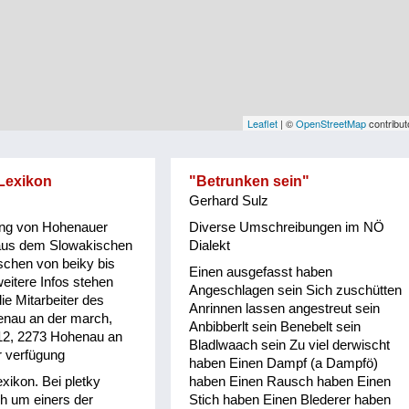
Leaflet
| ©
OpenStreetMap
contribut
Lexikon
"Betrunken sein"
Gerhard Sulz
ng von Hohenauer
Diverse Umschreibungen im NÖ
aus dem Slowakischen
Dialekt
schen von beiky bis
Einen ausgefasst haben
eitere Infos stehen
Angeschlagen sein Sich zuschütten
ie Mitarbeiter des
Anrinnen lassen angestreut sein
nau an der march,
Anbibberlt sein Benebelt sein
12, 2273 Hohenau an
Bladlwaach sein Zu viel derwischt
r verfügung
haben Einen Dampf (a Dampfö)
xikon. Bei pletky
haben Einen Rausch haben Einen
ch um einers der
Stich haben Einen Blederer haben