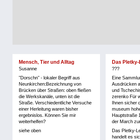
Tirol
Alltag
Vorarlberg
Schmankerln
und
Wien
Kulinarisches
Mensch, Tier und Alltag
Das Pletky-
Susanne
???
"Dorschn" - lokaler Begriff aus
Eine Sammlu
Neunkirchen:Bezeichnung von
Ausdrücken 
Brücken über Straßen: oben fließen
und Tschechi
die Werkskanäle, unten ist die
zerenko Für w
Straße. Verschiedentliche Versuche
Ihnen sicher d
einer Herleitung waren bisher
museum hohe
ergebnislos. Können Sie mir
Hauptstraße 
weiterhelfen?
der March zu
siehe oben
Das Pletky-Le
handelt es si