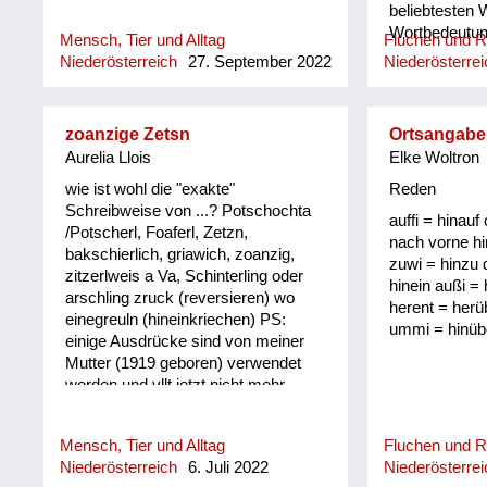
beliebtesten 
Wortbedeutung
Mensch, Tier und Alltag
Fluchen und 
Niederösterreich
27. September 2022
Niederösterrei
zoanzige Zetsn
Ortsangabe
Aurelia Llois
Elke Woltron
wie ist wohl die "exakte"
Reden
Schreibweise von ...? Potschochta
auffi = hinauf 
/Potscherl, Foaferl, Zetzn,
nach vorne hi
bakschierlich, griawich, zoanzig,
zuwi = hinzu 
zitzerlweis a Va, Schinterling oder
hinein außi =
arschling zruck (reversieren) wo
herent = herü
einegreuln (hineinkriechen) PS:
ummi = hinüb
einige Ausdrücke sind von meiner
Mutter (1919 geboren) verwendet
worden und vllt jetzt nicht mehr
gebräuchlich/verständlich
Mensch, Tier und Alltag
Fluchen und 
Niederösterreich
6. Juli 2022
Niederösterrei