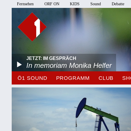
Fernsehen
ORF ON
KIDS
Sound
Debatte
JETZT: IM GESPRÄCH
In memoriam Monika Helfer
Ö1 SOUND
PROGRAMM
CLUB
SH