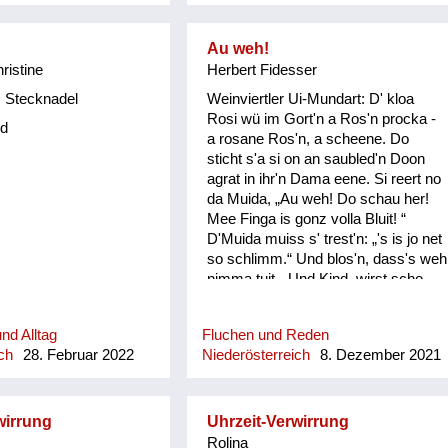
Au weh!
hristine
Herbert Fidesser
 Stecknadel
Weinviertler Ui-Mundart: D' kloa
Rosi wü im Gort'n a Ros'n procka -
d
a rosane Ros'n, a scheene. Do
sticht s'a si on an saubled'n Doon
agrat in ihr'n Dama eene. Si reert no
da Muida, „Au weh! Do schau her!
Mee Finga is gonz volla Bluit! “
D'Muida muiss s' trest'n: „'s is jo net
so schlimm.“ Und blos'n, dass's weh
nimma tuit. „Und Kind, wirst scho
seg'n: Bis dass d' heirat'st, bis donn
is ois wieda guit!“ Do fongt de kloa
nd Alltag
Fluchen und Reden
Rosi erscht recht o ins Plaz'n: "Und
ch
28. Februar 2022
Niederösterreich
8. Dezember 2021
wonn… und wonn… und wonn…
wonn mi koana mog, wos is donn?"
wirrung
Uhrzeit-Verwirrung
Rolina