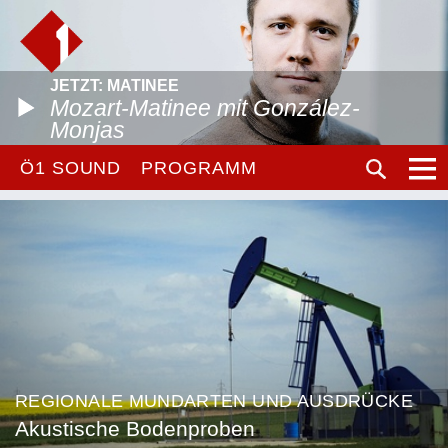
JETZT: MATINEE
Mozart-Matinee mit González-
Monjas
Ö1 SOUND
PROGRAMM
REGIONALE MUNDARTEN UND AUSDRÜCKE
Akustische Bodenproben