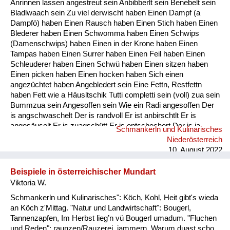
Anrinnen lassen angestreut sein Anbibberlt sein Benebelt sein
Fluchen und Reden
Bladlwaach sein Zu viel derwischt haben Einen Dampf (a
Dampfö) haben Einen Rausch haben Einen Stich haben Einen
Mensch, Tier und Alltag
Blederer haben Einen Schwomma haben Einen Schwips
(Damenschwips) haben Einen in der Krone haben Einen
Schmankerln und
Tampas haben Einen Surrer haben Einen Feil haben Einen
Kulinarisches
Schleuderer haben Einen Schwü haben Einen sitzen haben
Einen picken haben Einen hocken haben Sich einen
angezüchtet haben Angebledert sein Eine Fettn, Restfettn
haben Fett wie a Häusltschik Tutti completti sein (voll) zua sein
Bummzua sein Angesoffen sein Wie ein Radi angesoffen Der
is angschwaschelt Der is randvoll Er ist anbirschtlt Er is
angesäuselt Er is zuagschütt Er is ontschechert Der is ja
Schmankerln und Kulinarisches
schon gaunz steif Der is steif (steifer Blick) Fett wie ein
Niederösterreich
Radierer Blunzenfett sein Angefüllt sein abgefüllt sein
10. August 2022
angekübelt sein Angestochen sein versumpft...
Beispiele in österreichischer Mundart
Viktoria W.
Schmankerln und Kulinarisches": Köch, Kohl, Heit gibt's wieda
an Köch z'Mittag. "Natur und Landwirtschaft": Bougerl,
Tannenzapfen, Im Herbst lieg’n vü Bougerl umadum. "Fluchen
und Reden": raunzen/Rauzerei, jammern, Warum duast scho