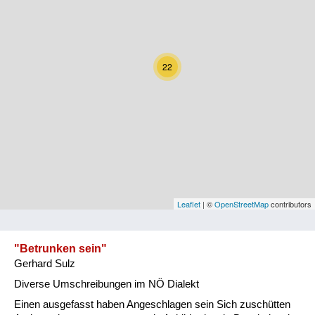
Kärnten
Niederösterreich
22
Oberösterreich
Salzburg
Steiermark
Tirol
Vorarlberg
Leaflet
| ©
OpenStreetMap
contributors
Wien
"Betrunken sein"
Gerhard Sulz
Kategorie
Diverse Umschreibungen im NÖ Dialekt
Natur und Landwirtschaft
Einen ausgefasst haben Angeschlagen sein Sich zuschütten