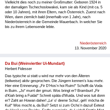
Vielleicht dies noch zu meiner Großmutter: Geboren 1924 in
der damaligen Tschechoslowakei, kam sie als Kind (mit ca. 5
oder 10 Jahren), mit ihren Eltern, nach Österreich. Zuerst nach
Wien, dann ziemlich bald (innerhalb von 1 Jahr), nach
Niederösterreich in die Gemeinde Mauerbach. In welcher Sie
bis zu ihrem Lebensende lebte.
Niederösterreich
13. November 2020
Da Bui (Weinviertler Ui-Mundart)
Herbert Fidesser
Das typische ui statt u wird nur mehr von den Älteren
(teilweise) aktiv gesprochen. Die Jüngern kennen's kau mehr.
Hier eine Erinnerung: „Fir D'Hos'n hoi Ruim!“ Schofft da Voda
in Buim. „Jo“ murrt der gmuri. Wos bringt er? Bramburi! „Fir
d'Kiah bring a Fuida!“ Schreit späta d'Muida. Und wos tuit donn
er? Zaht an Howan daher! „Le' o' deene Schui', geh' möcha de
Kui!“ Wos mocht a, da Bui? Setzt si zum Ochs'n dazui! Eeteut