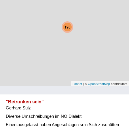
Kärnten
Niederösterreich
190
Oberösterreich
Salzburg
Steiermark
Tirol
Vorarlberg
Leaflet
| ©
OpenStreetMap
contributors
Wien
"Betrunken sein"
Gerhard Sulz
Kategorie
Diverse Umschreibungen im NÖ Dialekt
Natur und Landwirtschaft
Einen ausgefasst haben Angeschlagen sein Sich zuschütten