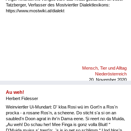
Tatzberger, Verfasser des Mostviertler Dialektlexikons:
https://www.mostwiki.at/dialekt
Mensch, Tier und Alltag
Niederösterreich
20. November 2020
Au weh!
Herbert Fidesser
Weinviertler Ui-Mundart: D' kloa Rosi wü im Gort'n a Ros'n
procka - a rosane Ros'n, a scheene. Do sticht s'a si on an
saubled'n Doon agrat in ihr'n Dama eene. Si reert no da Muida,
„Au weh! Do schau her! Mee Finga is gonz volla Bluit! “
D'Muida muiss s' trest'n: „'s is jo net so schlimm.“ Und blos'n,