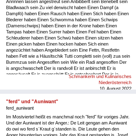
Anrinnen lassen angestreut sein Anbibberlt sein Benebelt sein
Fluchen und Reden
Bladlwaach sein Zu viel derwischt haben Einen Dampf (a
Dampfö) haben Einen Rausch haben Einen Stich haben Einen
Mensch, Tier und Alltag
Blederer haben Einen Schwomma haben Einen Schwips
(Damenschwips) haben Einen in der Krone haben Einen
Schmankerln und
Tampas haben Einen Surrer haben Einen Feil haben Einen
Kulinarisches
Schleuderer haben Einen Schwü haben Einen sitzen haben
Einen picken haben Einen hocken haben Sich einen
angezüchtet haben Angebledert sein Eine Fettn, Restfettn
haben Fett wie a Häusltschik Tutti completti sein (voll) zua sein
Bummzua sein Angesoffen sein Wie ein Radi angesoffen Der
is angschwaschelt Der is randvoll Er ist anbirschtlt Er is
angesäuselt Er is zuagschütt Er is ontschechert Der is ja
Schmankerln und Kulinarisches
schon gaunz steif Der is steif (steifer Blick) Fett wie ein
Niederösterreich
Radierer Blunzenfett sein Angefüllt sein abgefüllt sein
10. August 2022
angekübelt sein Angestochen sein versumpft...
"ferd" und "Auniwant"
ferd_auniwant
Im Mostviertel heißt es manchmal noch "ferd" für voriges Jahr.
Und der Auniwant ist der Anger.: De Leit gengan am Auniwant
do owi wo ferd s´Kraut g´standen is. Die Leute gehen den
Anger hinunter/wo voriges Jahr das Kraut gestanden is. Josef