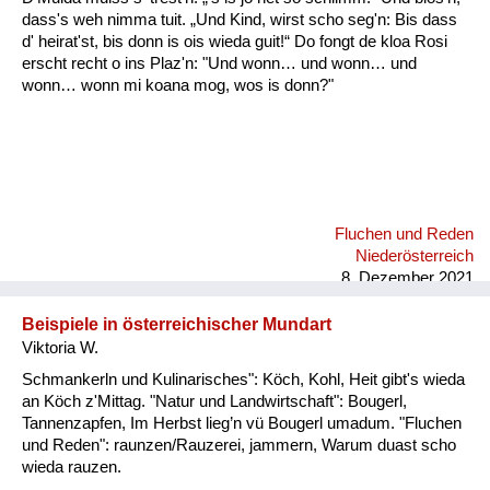
dass's weh nimma tuit. „Und Kind, wirst scho seg'n: Bis dass
d' heirat'st, bis donn is ois wieda guit!“ Do fongt de kloa Rosi
erscht recht o ins Plaz'n: "Und wonn… und wonn… und
wonn… wonn mi koana mog, wos is donn?"
Fluchen und Reden
Niederösterreich
8. Dezember 2021
Beispiele in österreichischer Mundart
Viktoria W.
Schmankerln und Kulinarisches": Köch, Kohl, Heit gibt's wieda
an Köch z'Mittag. "Natur und Landwirtschaft": Bougerl,
Tannenzapfen, Im Herbst lieg’n vü Bougerl umadum. "Fluchen
und Reden": raunzen/Rauzerei, jammern, Warum duast scho
wieda rauzen.