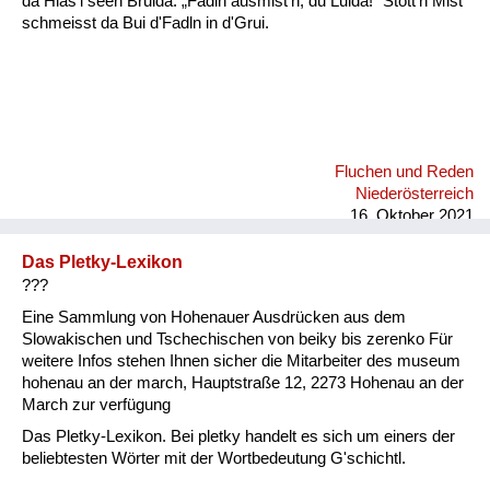
da Hias'l seen Bruida: „Fadln ausmist'n, du Luida!“ Stott'n Mist
schmeisst da Bui d'Fadln in d'Grui.
Fluchen und Reden
Niederösterreich
16. Oktober 2021
Das Pletky-Lexikon
???
Eine Sammlung von Hohenauer Ausdrücken aus dem
Slowakischen und Tschechischen von beiky bis zerenko Für
weitere Infos stehen Ihnen sicher die Mitarbeiter des museum
hohenau an der march, Hauptstraße 12, 2273 Hohenau an der
March zur verfügung
Das Pletky-Lexikon. Bei pletky handelt es sich um einers der
beliebtesten Wörter mit der Wortbedeutung G'schichtl.