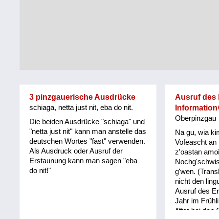
Tirol
Alltag
Vorarlberg
Schmankerln
und
Wien
Kulinarisches
3 pinzgauerische Ausdrücke
Ausruf des
schiaga, netta just nit, eba do nit.
Information
Oberpinzgau
Die beiden Ausdrücke "schiaga" und
"netta just nit" kann man anstelle das
Na gu, wia ki
deutschen Wortes "fast" verwenden.
Vofeascht an 
Als Ausdruck oder Ausruf der
z'oastan amo
Erstaunung kann man sagen "eba
Nochg'schwis
do nit!"
g'wen. (Transk
nicht den lin
Ausruf des Er
Jahr im Frühl
öfter bei den