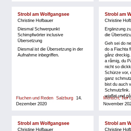
er sich der O
Leogang in m
Strobl am Wolfgangsee
Strobl am 
und einer um
Christine Hofbauer
Christine Hof
(www.ortsgesc
Die Pinzgauer
Diesmal Schwerpunkt
Ergänzung zu
Muttersprache
Schimpfwörter inclusive
die Übersetz
stammten aus
Übersetzung
Geh sei do ne
Kindheit und 
Diesmal ist die Übersetzung in der
do a Fiachta f
den 1950-er 
Aufnahme inbegriffen.
gånz dreckig
sehr gebräuch
a råmig, du På
ihm herausge
nicht so dickk
Gschichten u
Schürze vor, 
"Pinzgauer R
ganz schmut
Kuchltips" de
bist du auch 
Mundartdichte
Schmutzfink. 
(1999) wurde 
wiaflat und g
dieser Sprac
Fluchen und Reden
Salzburg
14.
Mensch, Tier u
und san dån a
ein Lexikon m
Dezember 2020
November 20
di kinan oft 
ihm erarbeitet.
geh. Und oft 
und radlå un
Strobl am Wolfgangsee
Strobl am 
recht å. Alte 
Christine Hofbauer
Christine Hof
und benommen