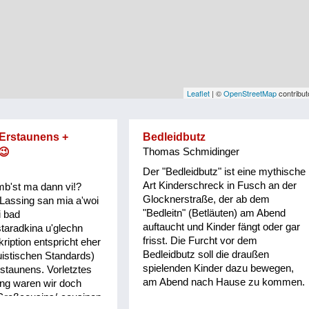
Leaflet
| ©
OpenStreetMap
contribut
 Erstaunens +
Bedleidbutz
😉
Thomas Schmidinger
Der "Bedleidbutz" ist eine mythische
Art Kinderschreck in Fusch an der
mb'st ma dann vi!?
Glocknerstraße, der ab dem
Lassing san mia a'woi
"Bedleitn" (Betläuten) am Abend
i bad
auftaucht und Kinder fängt oder gar
taradkina u'glechn
frisst. Die Furcht vor dem
ription entspricht eher
Bedleidbutz soll die draußen
guistischen Standards)
spielenden Kinder dazu bewegen,
staunens. Vorletztes
am Abend nach Hause zu kommen.
ing waren wir doch
 Großcousins/-cousinen