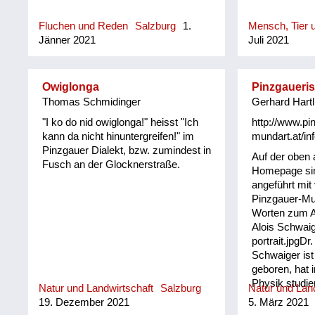
(geschlechts
(meint nicht 
Fluchen und Reden
Salzburg
1.
Mensch, Tier u
sondern, dass
Jänner 2021
Juli 2021
bzw. die dort
bestimmten, a
Ausdruck geb
Owiglonga
Pinzgaueri
Thomas Schmidinger
Gerhard Hartl
"I ko do nid owiglonga!" heisst "Ich
http://www.pi
kann da nicht hinuntergreifen!" im
mundart.at/inf
Pinzgauer Dialekt, bzw. zumindest in
Auf der oben
Fusch an der Glocknerstraße.
Homepage sin
angeführt mit
Pinzgauer-Mu
Worten zum An
Alois Schwaig
portrait.jpgDr.
Schwaiger ist
geboren, hat 
Physik studie
Natur und Landwirtschaft
Salzburg
Natur und Land
Leiter in Indu
19. Dezember 2021
5. März 2021
gearbeitet. I