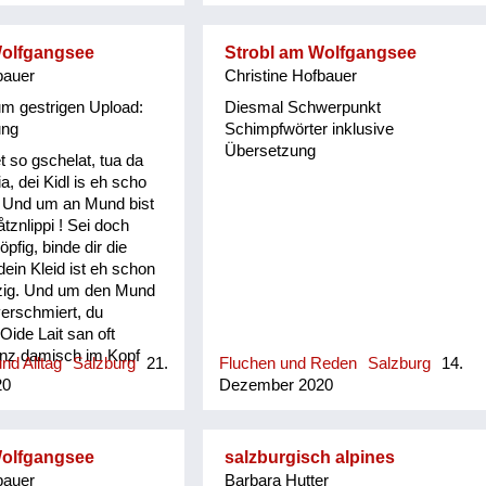
genau so hat es mein Vater
rtsgeschichte von
verwendet.
ehreren Publikationen
Wolfgangsee
Strobl am Wolfgangsee
fassenden Datenbank.
bauer
Christine Hofbauer
hichte-leogang.at).
 Mundart ist seine
m gestrigen Upload:
Diesmal Schwerpunkt
, denn beide Eltern
ung
Schimpfwörter inklusive
 Maria Alm und in der
Übersetzung
t so gschelat, tua da
Schulzeit in Leogang in
ia, dei Kidl is eh scho
Jahren war die Mundart
. Und um an Mund bist
lich. Durch die von
tznlippi ! Sei doch
gebenen "Pinzgauer
öpfig, binde dir die
nd Bräuch" und
dein Kleid ist eh schon
eime, Sprüche und
zig. Und um den Mund
r Maria Almer
verschmiert, du
rin Gretl Widauer
Oide Lait san oft
sein Interesse an
ånz damisch im Kopf
he geweckt und dabei
nd Alltag
Salzburg
21.
Fluchen und Reden
Salzburg
14.
 recht haudig bonand ,
it 1500 Worten von
20
Dezember 2020
ned amål mehr grächa
 ...
weans a recht åwais
d san se går nimma
Wolfgangsee
salzburgisch alpines
Leute sind oft schwindlig
bauer
Barbara Hutter
 im Kopf und sind