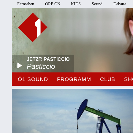
Fernsehen
ORF ON
KIDS
Sound
Debatte
JETZT: PASTICCIO
Pasticcio
Ö1 SOUND
PROGRAMM
CLUB
SH