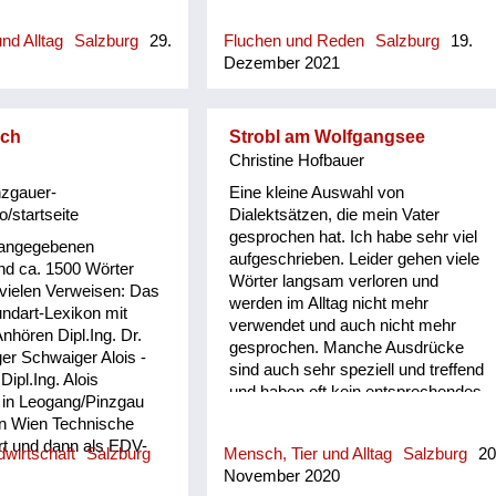
neutr.) anwesend
unbedingt Besuch,
nd Alltag
Salzburg
29.
Fluchen und Reden
Salzburg
19.
 man dort zu tun hatte
Dezember 2021
ige Anwesenheit einen
ber nicht explizit zum
rachten Grund hatte)
sch
Strobl am Wolfgangsee
Christine Hofbauer
nzgauer-
Eine kleine Auswahl von
o/startseite
Dialektsätzen, die mein Vater
gesprochen hat. Ich habe sehr viel
 angegebenen
aufgeschrieben. Leider gehen viele
d ca. 1500 Wörter
Wörter langsam verloren und
 vielen Verweisen: Das
werden im Alltag nicht mehr
ndart-Lexikon mit
verwendet und auch nicht mehr
hören Dipl.Ing. Dr.
gesprochen. Manche Ausdrücke
er Schwaiger Alois -
sind auch sehr speziell und treffend
 Dipl.Ing. Alois
und haben oft kein entsprechendes
 in Leogang/Pinzgau
Äquivalent in der Hochsprache.
in Wien Technische
Auch sprachgeschichtlich ist
rt und dann als EDV-
wirtschaft
Salzburg
Mensch, Tier und Alltag
Salzburg
20
manches interessant, z. B. heißt
strie und Versicherung
November 2020
dålig auf schwedisch schlecht,
n der Pension widmete