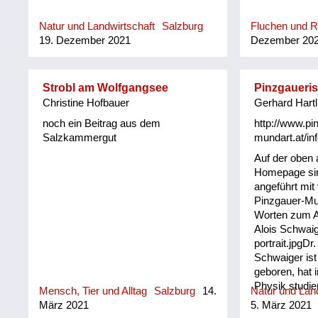
Natur und Landwirtschaft
Salzburg
Fluchen und 
19. Dezember 2021
Dezember 20
Strobl am Wolfgangsee
Pinzgaueri
Christine Hofbauer
Gerhard Hartl
noch ein Beitrag aus dem
http://www.pi
Salzkammergut
mundart.at/inf
Auf der oben
Homepage sin
angeführt mit
Pinzgauer-Mu
Worten zum An
Alois Schwaig
portrait.jpgDr.
Schwaiger ist
geboren, hat 
Physik studie
Mensch, Tier und Alltag
Salzburg
14.
Natur und Land
Leiter in Indu
März 2021
5. März 2021
gearbeitet. I