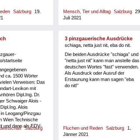
(geschlechtsneutr.) anwesend
(meint nicht unbedingt Besuch,
Reden
Salzburg
19.
Mensch, Tier und Alltag
Salzburg
29
sondern, dass man dort zu tun hatte
21
Juli 2021
bzw. die dortige Anwesenheit einen
bestimmten, aber nicht explizit zum
Ausdruck gebrachten Grund hatte)
sch
3 pinzgauerische Ausdrücke
schiaga, netta just nit, eba do nit.
nzgauer-
Die beiden Ausdrücke "schiaga" und
o/startseite
"netta just nit" kann man anstelle das
deutschen Wortes "fast" verwenden.
 angegebenen
Als Ausdruck oder Ausruf der
d ca. 1500 Wörter
Erstaunung kann man sagen "eba
 vielen Verweisen: Das
do nit!"
ndart-Lexikon mit
hören Dipl.Ing. Dr.
er Schwaiger Alois -
 Dipl.Ing. Alois
 in Leogang/Pinzgau
in Wien Technische
rt und dann als EDV-
wirtschaft
Salzburg
Fluchen und Reden
Salzburg
1.
strie und Versicherung
Jänner 2021
n der Pension widmete