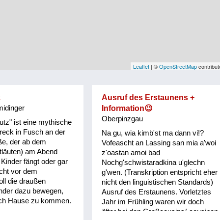
Leaflet
| ©
OpenStreetMap
contribut
z
Ausruf des Erstaunens +
idinger
Information😉
Oberpinzgau
utz" ist eine mythische
reck in Fusch an der
Na gu, wia kimb'st ma dann vi!?
ße, der ab dem
Vofeascht an Lassing san mia a'woi
etläuten) am Abend
z'oastan amoi bad
 Kinder fängt oder gar
Nochg'schwistaradkina u'glechn
rcht vor dem
g'wen. (Transkription entspricht eher
oll die draußen
nicht den linguistischen Standards)
inder dazu bewegen,
Ausruf des Erstaunens. Vorletztes
ch Hause zu kommen.
Jahr im Frühling waren wir doch
öfter bei den Großcousins/-cousinen