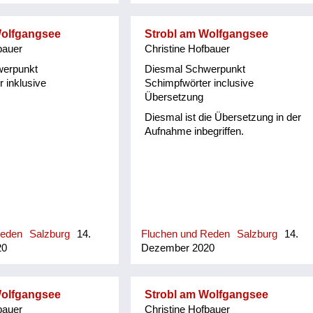
rtsgeschichte von
ehreren Publikationen
Wolfgangsee
Strobl am Wolfgangsee
fassenden Datenbank.
bauer
Christine Hofbauer
hichte-leogang.at).
 Mundart ist seine
werpunkt
Diesmal Schwerpunkt
, denn beide Eltern
 inklusive
Schimpfwörter inclusive
 Maria Alm und in der
Übersetzung
Schulzeit in Leogang in
Diesmal ist die Übersetzung in der
Jahren war die Mundart
Aufnahme inbegriffen.
lich. Durch die von
gebenen "Pinzgauer
nd Bräuch" und
eime, Sprüche und
r Maria Almer
rin Gretl Widauer
sein Interesse an
he geweckt und dabei
Reden
Salzburg
14.
Fluchen und Reden
Salzburg
14.
it 1500 Worten von
20
Dezember 2020
 ...
Wolfgangsee
Strobl am Wolfgangsee
bauer
Christine Hofbauer