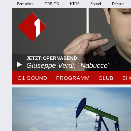
Fernsehen
ORF ON
KIDS
Sound
Debatte
JETZT: OPERNABEND
Giuseppe Verdi: "Nabucco"
Ö1 SOUND
PROGRAMM
CLUB
SH