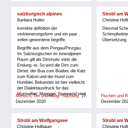
er sich der O
Leogang in m
salzburgisch alpines
Strobl am 
und einer um
Barbara Hutter
Christine Hof
(www.ortsgesc
Die Pinzgauer
korrekte definition der
Diesmal Sch
Muttersprache
verkleinerungsform und ein paar
Schimpfwörter
stammten aus
selten gewordene begriffe.
Übersetzung
Kindheit und 
Begriffe aus dem Pongau/Pinzgau.
den 1950-er 
Im Salzburgischen im inneralpinen
sehr gebräuch
Raum gilt als Diminutiv stets die
ihm herausge
Endung -ei. So wird die Dirn zum
Gschichten u
Dirnei, der Bua zum Büabei, die Katz
"Pinzgauer R
zum Katzei und der Hund zum
Kuchltips" de
Hunddei. Bekannter ist hier vielleicht
Mundartdichte
der Dialektausdruck für das
(1999) wurde 
Murmeltier: Manggei. Spannend sind
dieser Sprac
Mensch, Tier und Alltag
Salzburg
17.
Fluchen und 
auch Sprachrelikte aus alter Zeit, wie
ein Lexikon m
Dezember 2020
Dezember 20
etwa das „Faschtl“ Holz, in dem
ihm erarbeitet.
unschwer das lateinische „fasces“
für Bündel noch erkennbar ist. Oder
Strobl am Wolfgangsee
Strobl am 
der „Foam“, etwa als Schaum auf
Christine Hofbauer
Christine Hof
dem Bier, der an seinen englischen