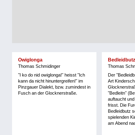
Tirol
Alltag
Vorarlberg
Schmankerln
und
Wien
Kulinarisches
Owiglonga
Bedleidbut
Thomas Schmidinger
Thomas Schm
"I ko do nid owiglonga!" heisst "Ich
Der "Bedleidb
kann da nicht hinuntergreifen!" im
Art Kindersch
Pinzgauer Dialekt, bzw. zumindest in
Glocknerstra
Fusch an der Glocknerstraße.
"Bedleitn" (B
auftaucht und
frisst. Die Fu
Bedleidbutz s
spielenden K
am Abend na