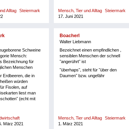
nd Alltag
Steiermark
Mensch, Tier und Alltag
Steiermark
22
17. Juni 2021
rk
Boacherl
Walter Liebmann
 neugeborene Schweine
Bezeichnet einen empfindlichen ,
egorie Mensch:
sensiblen Menschen der schnell
s Bezeichnung für
"angerührt" ist
glichen Menschen
"überhaps", steht für "über den
ür Erdbeeren, die in
Daumen" bzw. ungefähr
heißen würden
ür Fisolen, auf
sekarten liest man
chotten" (echt mit
wirtschaft
Mensch, Tier und Alltag
Steiermark
. März 2021
1. März 2021