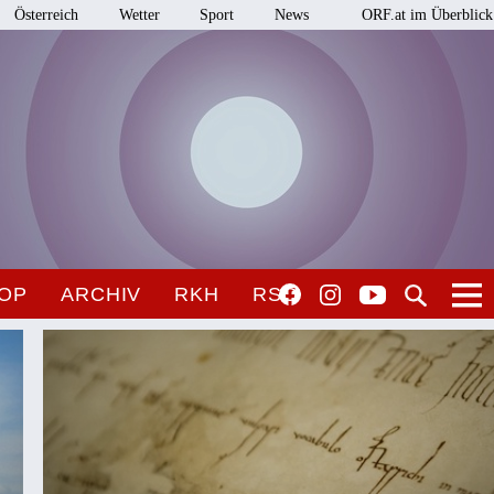
Österreich
Wetter
Sport
News
ORF.at im Überblick
OP
ARCHIV
RKH
RSO