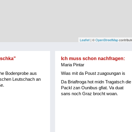
Leaflet
| ©
OpenStreetMap
contribut
schka"
Ich muss schon nachfragen:
Maria Pintar
che Bodenprobe aus
Wias mit da Poust zuagoungan is
ischen Leutschach an
Da Briaftroga hot midn Tragatsch die
e.
Packl zan Ounibus gfiat. Va duat
sans noch Graz brocht woan.