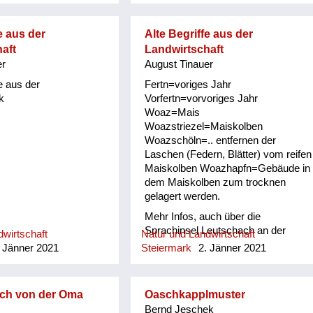
e aus der
Alte Begriffe aus der
aft
Landwirtschaft
er
August Tinauer
e aus der
Fertn=voriges Jahr
k
Vorfertn=vorvoriges Jahr
Woaz=Mais
Woazstriezel=Maiskolben
Woazschöln=.. entfernen der
Laschen (Federn, Blätter) vom reifen
Maiskolben Woazhapfn=Gebäude in
dem Maiskolben zum trocknen
gelagert werden.
Mehr Infos, auch über die
Sprachinsel Leutschach an der
wirtschaft
Natur und Landwirtschaft
Weinstraße bei Karl Oswald
 Jänner 2021
Steiermark
2. Jänner 2021
http://dersteirerland.at/die-buecher/
isch von der Oma
Oaschkapplmuster
Bernd Jeschek