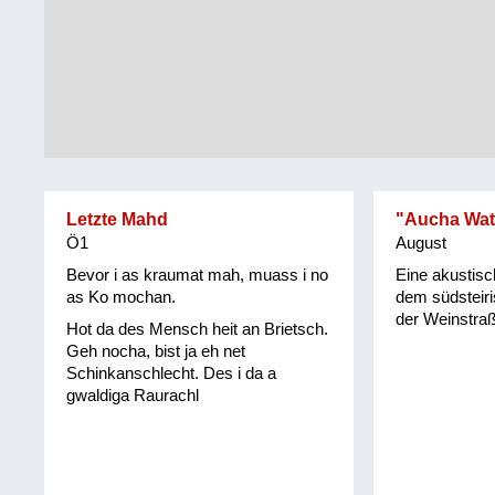
Tirol
Alltag
Vorarlberg
Schmankerln
und
Wien
Kulinarisches
Letzte Mahd
"Aucha Wat
Ö1
August
Bevor i as kraumat mah, muass i no
Eine akustis
as Ko mochan.
dem südsteir
der Weinstraß
Hot da des Mensch heit an Brietsch.
Geh nocha, bist ja eh net
Schinkanschlecht. Des i da a
gwaldiga Raurachl