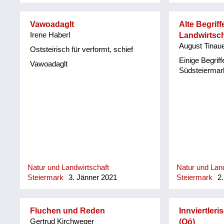
Vawoadaglt
Alte Begriff
Irene Haberl
Landwirtsch
August Tinau
Oststeirisch für verformt, schief
Einige Begriff
Vawoadaglt
Südsteiermar
Natur und Landwirtschaft
Natur und Land
Steiermark
3. Jänner 2021
Steiermark
2.
Fluchen und Reden
Innviertler
Gertrud Kirchweger
(Oö)