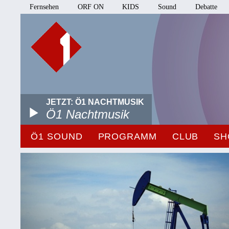
Fernsehen
ORF ON
KIDS
Sound
Debatte
JETZT: Ö1 NACHTMUSIK
Ö1 Nachtmusik
Ö1 SOUND
PROGRAMM
CLUB
SH