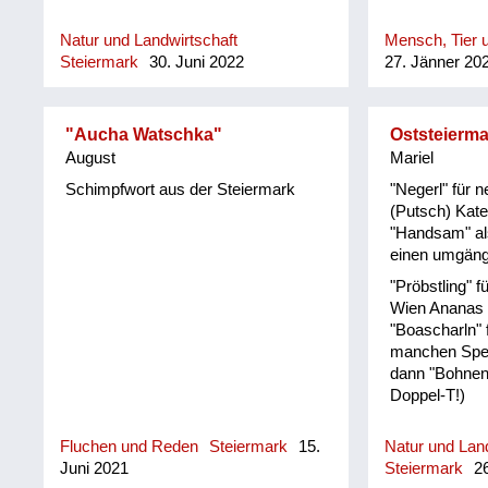
Natur und Landwirtschaft
Mensch, Tier u
Steiermark
30. Juni 2022
27. Jänner 20
"Aucha Watschka"
Oststeierma
August
Mariel
Schimpfwort aus der Steiermark
"Negerl" für
(Putsch) Kat
"Handsam" al
einen umgän
"Pröbstling" f
Wien Ananas 
"Boascharln" f
manchen Spei
dann "Bohnens
Doppel-T!)
Fluchen und Reden
Steiermark
15.
Natur und Land
Juni 2021
Steiermark
26