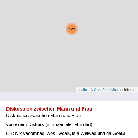
Kärnten
Niederösterreich
123
Oberösterreich
Salzburg
Steiermark
Tirol
Vorarlberg
Leaflet
| ©
OpenStreetMap
contributors
Wien
Diskussion zwischen Mann und Frau
Diskussion zwischen Mann und Frau
Kategorie
von einem Diskurs (in Brixentaler Mundart)
Natur und Landwirtschaft
ER: Nix vadombas, wos i woaß, is a Weiwas und da Goaß!