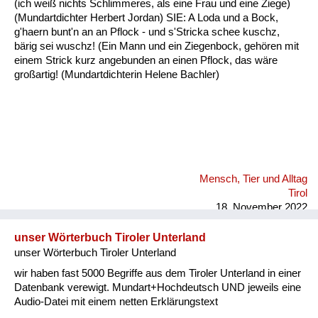
(ich weiß nichts Schlimmeres, als eine Frau und eine Ziege)
Fluchen und Reden
(Mundartdichter Herbert Jordan) SIE: A Loda und a Bock,
g'haern bunt'n an an Pflock - und s'Stricka schee kuschz,
Mensch, Tier und Alltag
bärig sei wuschz! (Ein Mann und ein Ziegenbock, gehören mit
einem Strick kurz angebunden an einen Pflock, das wäre
Schmankerln und
großartig! (Mundartdichterin Helene Bachler)
Kulinarisches
Mensch, Tier und Alltag
Tirol
18. November 2022
unser Wörterbuch Tiroler Unterland
unser Wörterbuch Tiroler Unterland
wir haben fast 5000 Begriffe aus dem Tiroler Unterland in einer
Datenbank verewigt. Mundart+Hochdeutsch UND jeweils eine
Audio-Datei mit einem netten Erklärungstext