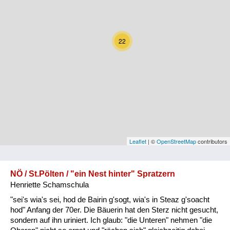
Kärnten
Niederösterreich
22
Oberösterreich
Salzburg
Steiermark
Tirol
Vorarlberg
Leaflet
| ©
OpenStreetMap
contributors
Wien
NÖ / St.Pölten / "ein Nest hinter" Spratzern
Henriette Schamschula
Kategorie
"sei's wia's sei, hod de Bairin g'sogt, wia's in Steaz g'soacht
Natur und Landwirtschaft
hod" Anfang der 70er. Die Bäuerin hat den Sterz nicht gesucht,
sondern auf ihn uriniert. Ich glaub: "die Unteren" nehmen "die