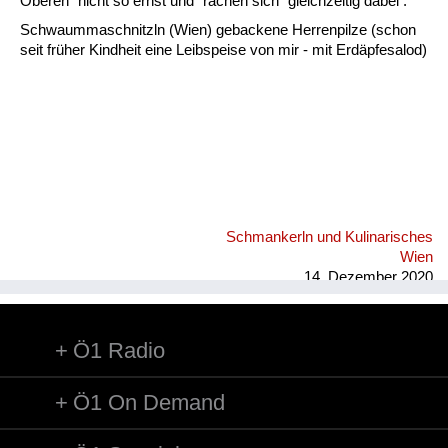
Fluchen und Reden
Oberen" nicht so ernst und "rächen sich" gleichzeitig dabei .
Schwaummaschnitzln (Wien) gebackene Herrenpilze (schon
Mensch, Tier und Alltag
seit früher Kindheit eine Leibspeise von mir - mit Erdäpfesalod)
Schmankerln und
Kulinarisches
Schmankerln und Kulinarisches
Wien
14. Dezember 2020
Ö1 Radio
Ö1 On Demand