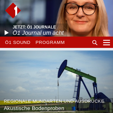
JETZT: Ö1 JOURNALE
Ö1 Journal um acht
Ö1 SOUND
PROGRAMM
REGIONALE MUNDARTEN UND AUSDRÜCKE
Akustische Bodenproben