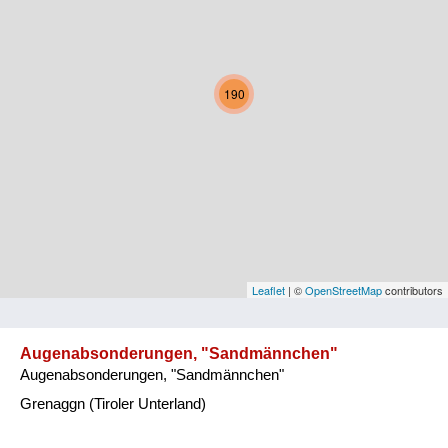
Kärnten
Niederösterreich
190
Oberösterreich
Salzburg
Steiermark
Tirol
Vorarlberg
Leaflet
| ©
OpenStreetMap
contributors
Wien
Augenabsonderungen, "Sandmännchen"
Augenabsonderungen, "Sandmännchen"
Kategorie
Grenaggn (Tiroler Unterland)
Natur und Landwirtschaft