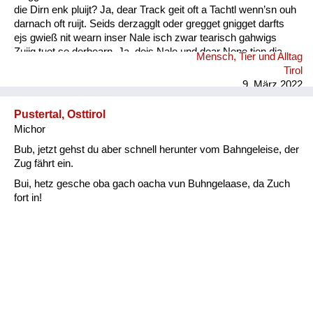
die Dirn enk pluijt? Ja, dear Track geit oft a Tachtl wenn’sn ouh
darnach oft ruijt. Seids derzagglt oder gregget gnigget darfts
ejs gwieß nit wearn inser Nale isch zwar tearisch gahwigs
Zuijg tuet se derhearn. Ja, dejs Nale und dear Nene tien dia
Mensch, Tier und Alltag
Wearter gwieß verschtiahn. Kinder- ejs darfts nie vergessn :
Tirol
Ouh die Muetersprach isch ...
9. März 2022
Pustertal, Osttirol
Michor
Bub, jetzt gehst du aber schnell herunter vom Bahngeleise, der
Zug fährt ein.
Bui, hetz gesche oba gach oacha vun Buhngelaase, da Zuch
fort in!