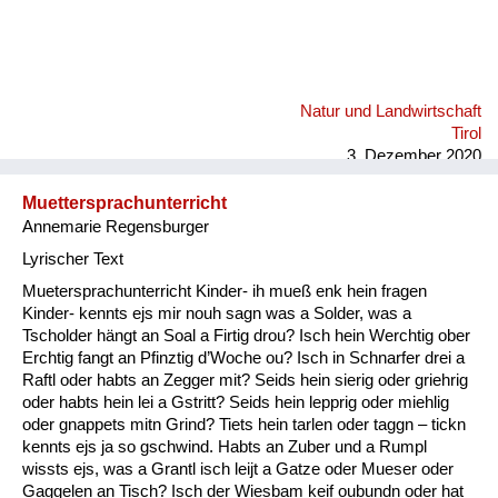
Natur und Landwirtschaft
Tirol
3. Dezember 2020
Muettersprachunterricht
Annemarie Regensburger
Lyrischer Text
Muetersprachunterricht Kinder- ih mueß enk hein fragen
Kinder- kennts ejs mir nouh sagn was a Solder, was a
Tscholder hängt an Soal a Firtig drou? Isch hein Werchtig ober
Erchtig fangt an Pfinztig d’Woche ou? Isch in Schnarfer drei a
Raftl oder habts an Zegger mit? Seids hein sierig oder griehrig
oder habts hein lei a Gstritt? Seids hein lepprig oder miehlig
oder gnappets mitn Grind? Tiets hein tarlen oder taggn – tickn
kennts ejs ja so gschwind. Habts an Zuber und a Rumpl
wissts ejs, was a Grantl isch leijt a Gatze oder Mueser oder
Gaggelen an Tisch? Isch der Wiesbam keif oubundn oder hat