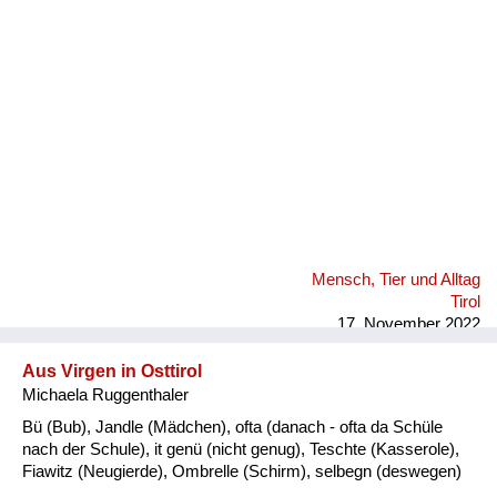
Fluchen und Reden
Mensch, Tier und Alltag
Schmankerln und
Kulinarisches
Mensch, Tier und Alltag
Tirol
17. November 2022
Aus Virgen in Osttirol
Michaela Ruggenthaler
Bü (Bub), Jandle (Mädchen), ofta (danach - ofta da Schüle
nach der Schule), it genü (nicht genug), Teschte (Kasserole),
Fiawitz (Neugierde), Ombrelle (Schirm), selbegn (deswegen)