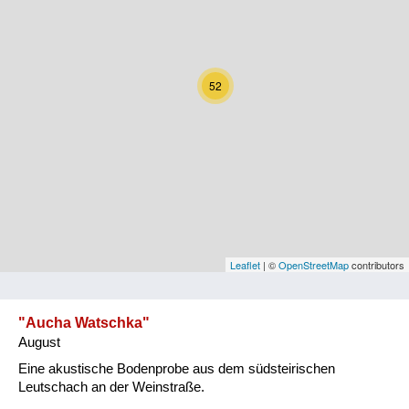
Kärnten
Niederösterreich
52
Oberösterreich
Salzburg
Steiermark
Tirol
Vorarlberg
Leaflet
| ©
OpenStreetMap
contributors
Wien
"Aucha Watschka"
August
Kategorie
Eine akustische Bodenprobe aus dem südsteirischen
Natur und Landwirtschaft
Leutschach an der Weinstraße.