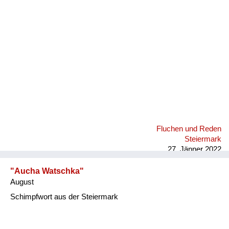
Fluchen und Reden
Mensch, Tier und Alltag
Schmankerln und
Kulinarisches
Fluchen und Reden
Steiermark
27. Jänner 2022
"Aucha Watschka"
August
Schimpfwort aus der Steiermark