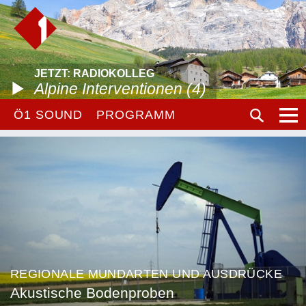
JETZT: RADIOKOLLEG
Alpine Interventionen (4)
Ö1 SOUND
PROGRAMM
REGIONALE MUNDARTEN UND AUSDRÜCKE
Akustische Bodenproben