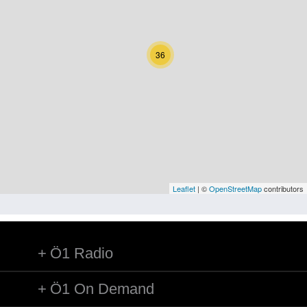
Kärnten
Niederösterreich
36
Oberösterreich
Salzburg
Steiermark
Tirol
Vorarlberg
Leaflet
| ©
OpenStreetMap
contributors
Wien
Ö1 Radio
Kategorie
Natur und Landwirtschaft
Ö1 On Demand