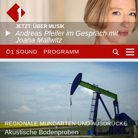
JETZT: ÜBER MUSIK
Andreas Pfeifer im Gespräch mit
Joana Mallwitz
Ö1 SOUND
PROGRAMM
REGIONALE MUNDARTEN UND AUSDRÜCKE
Akustische Bodenproben