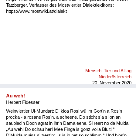
Tatzberger, Verfasser des Mostviertler Dialektlexikons:
https://www.mostwiki.at/dialekt
Mensch, Tier und Alltag
Niederösterreich
20. November 2020
Au weh!
Herbert Fidesser
Weinviertler Ui-Mundart: D' kloa Rosi wü im Gort'n a Ros'n
procka - a rosane Ros'n, a scheene. Do sticht s'a si on an
saubled'n Doon agrat in ihr'n Dama eene. Si reert no da Muida,
„Au weh! Do schau her! Mee Finga is gonz volla Bluit! “
D'Muida muiss s' trest'n: „'s is jo net so schlimm.“ Und blos'n,