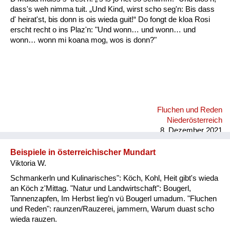
dass's weh nimma tuit. „Und Kind, wirst scho seg'n: Bis dass
d' heirat'st, bis donn is ois wieda guit!“ Do fongt de kloa Rosi
erscht recht o ins Plaz'n: "Und wonn… und wonn… und
wonn… wonn mi koana mog, wos is donn?"
Fluchen und Reden
Niederösterreich
8. Dezember 2021
Beispiele in österreichischer Mundart
Viktoria W.
Schmankerln und Kulinarisches": Köch, Kohl, Heit gibt's wieda
an Köch z'Mittag. "Natur und Landwirtschaft": Bougerl,
Tannenzapfen, Im Herbst lieg’n vü Bougerl umadum. "Fluchen
und Reden": raunzen/Rauzerei, jammern, Warum duast scho
wieda rauzen.