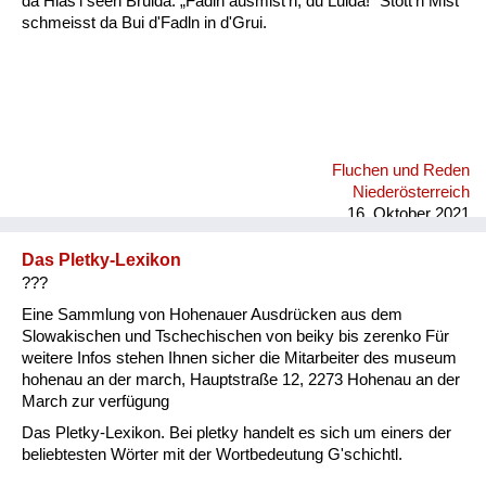
da Hias'l seen Bruida: „Fadln ausmist'n, du Luida!“ Stott'n Mist
schmeisst da Bui d'Fadln in d'Grui.
Fluchen und Reden
Niederösterreich
16. Oktober 2021
Das Pletky-Lexikon
???
Eine Sammlung von Hohenauer Ausdrücken aus dem
Slowakischen und Tschechischen von beiky bis zerenko Für
weitere Infos stehen Ihnen sicher die Mitarbeiter des museum
hohenau an der march, Hauptstraße 12, 2273 Hohenau an der
March zur verfügung
Das Pletky-Lexikon. Bei pletky handelt es sich um einers der
beliebtesten Wörter mit der Wortbedeutung G'schichtl.