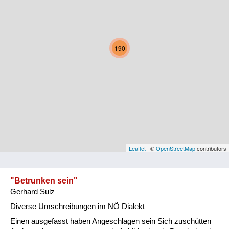
Kärnten
Niederösterreich
190
Oberösterreich
Salzburg
Steiermark
Tirol
Vorarlberg
Leaflet
| ©
OpenStreetMap
contributors
Wien
"Betrunken sein"
Gerhard Sulz
Kategorie
Diverse Umschreibungen im NÖ Dialekt
Natur und Landwirtschaft
Einen ausgefasst haben Angeschlagen sein Sich zuschütten