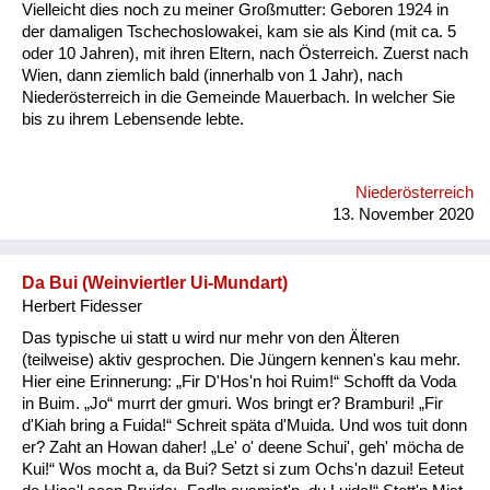
Vielleicht dies noch zu meiner Großmutter: Geboren 1924 in
der damaligen Tschechoslowakei, kam sie als Kind (mit ca. 5
oder 10 Jahren), mit ihren Eltern, nach Österreich. Zuerst nach
Wien, dann ziemlich bald (innerhalb von 1 Jahr), nach
Niederösterreich in die Gemeinde Mauerbach. In welcher Sie
bis zu ihrem Lebensende lebte.
Niederösterreich
13. November 2020
Da Bui (Weinviertler Ui-Mundart)
Herbert Fidesser
Das typische ui statt u wird nur mehr von den Älteren
(teilweise) aktiv gesprochen. Die Jüngern kennen's kau mehr.
Hier eine Erinnerung: „Fir D'Hos'n hoi Ruim!“ Schofft da Voda
in Buim. „Jo“ murrt der gmuri. Wos bringt er? Bramburi! „Fir
d'Kiah bring a Fuida!“ Schreit späta d'Muida. Und wos tuit donn
er? Zaht an Howan daher! „Le' o' deene Schui', geh' möcha de
Kui!“ Wos mocht a, da Bui? Setzt si zum Ochs'n dazui! Eeteut