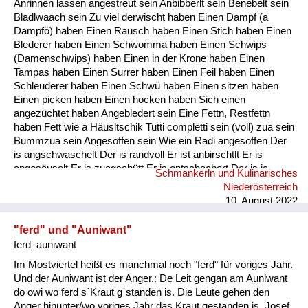
Anrinnen lassen angestreut sein Anbibberlt sein Benebelt sein
Fluchen und Reden
Bladlwaach sein Zu viel derwischt haben Einen Dampf (a
Dampfö) haben Einen Rausch haben Einen Stich haben Einen
Mensch, Tier und Alltag
Blederer haben Einen Schwomma haben Einen Schwips
(Damenschwips) haben Einen in der Krone haben Einen
Schmankerln und
Tampas haben Einen Surrer haben Einen Feil haben Einen
Kulinarisches
Schleuderer haben Einen Schwü haben Einen sitzen haben
Einen picken haben Einen hocken haben Sich einen
angezüchtet haben Angebledert sein Eine Fettn, Restfettn
haben Fett wie a Häusltschik Tutti completti sein (voll) zua sein
Bummzua sein Angesoffen sein Wie ein Radi angesoffen Der
is angschwaschelt Der is randvoll Er ist anbirschtlt Er is
angesäuselt Er is zuagschütt Er is ontschechert Der is ja
Schmankerln und Kulinarisches
schon gaunz steif Der is steif (steifer Blick) Fett wie ein
Niederösterreich
Radierer Blunzenfett sein Angefüllt sein abgefüllt sein
10. August 2022
angekübelt sein Angestochen sein versumpft...
"ferd" und "Auniwant"
ferd_auniwant
Im Mostviertel heißt es manchmal noch "ferd" für voriges Jahr.
Und der Auniwant ist der Anger.: De Leit gengan am Auniwant
do owi wo ferd s´Kraut g´standen is. Die Leute gehen den
Anger hinunter/wo voriges Jahr das Kraut gestanden is. Josef