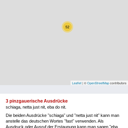
Kärnten
Niederösterreich
52
Oberösterreich
Salzburg
Steiermark
Tirol
Vorarlberg
Leaflet
| ©
OpenStreetMap
contributors
Wien
3 pinzgauerische Ausdrücke
schiaga, netta just nit, eba do nit.
Kategorie
Die beiden Ausdrücke "schiaga" und "netta just nit" kann man
Natur und Landwirtschaft
anstelle das deutschen Wortes "fast" verwenden. Als
Ausdruck oder Ausruf der Erstaunung kann man sagen "eba