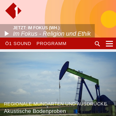
JETZT: IM FOKUS (WH.)
Im Fokus - Religion und Ethik
Ö1 SOUND
PROGRAMM
REGIONALE MUNDARTEN UND AUSDRÜCKE
Akustische Bodenproben