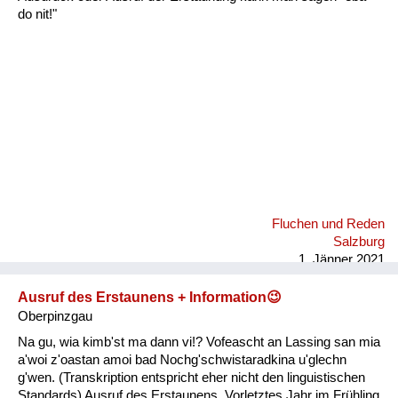
Fluchen und Reden
do nit!"
Mensch, Tier und Alltag
Schmankerln und
Kulinarisches
Fluchen und Reden
Salzburg
1. Jänner 2021
Ausruf des Erstaunens + Information😉
Oberpinzgau
Na gu, wia kimb'st ma dann vi!? Vofeascht an Lassing san mia
a'woi z'oastan amoi bad Nochg'schwistaradkina u'glechn
g'wen. (Transkription entspricht eher nicht den linguistischen
Standards) Ausruf des Erstaunens. Vorletztes Jahr im Frühling