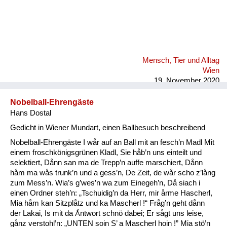
Mensch, Tier und Alltag
Wien
19. November 2020
Nobelball-Ehrengäste
Hans Dostal
Gedicht in Wiener Mundart, einen Ballbesuch beschreibend
Nobelball-Ehrengäste I wår auf an Ball mit an fesch’n Madl Mit
einem froschkönigsgrünen Kladl, Sie håb’n uns einteilt und
selektiert, Dånn san ma de Trepp’n auffe marschiert, Dånn
håm ma wås trunk’n und a gess’n, De Zeit, de wår scho z’lång
zum Mess’n. Wia’s g’wes’n wa zum Einegeh’n, Då siach i
einen Ordner steh’n: „Tschuidig’n da Herr, mir årme Hascherl,
Mia håm kan Sitzplåtz und ka Mascherl !“ Fråg’n geht dånn
der Lakai, Is mit da Ǻntwort schnö dabei; Er sågt uns leise,
gånz verstohl’n: „UNTEN soin S’ a Mascherl hoin !” Mia stö’n