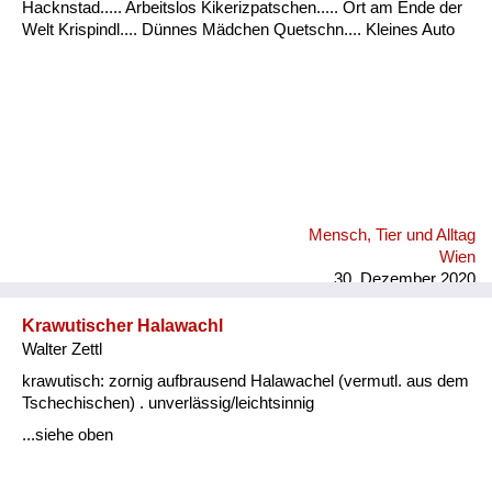
Hacknstad..... Arbeitslos Kikerizpatschen..... Ort am Ende der
Welt Krispindl.... Dünnes Mädchen Quetschn.... Kleines Auto
Mensch, Tier und Alltag
Wien
30. Dezember 2020
Krawutischer Halawachl
Walter Zettl
krawutisch: zornig aufbrausend Halawachel (vermutl. aus dem
Tschechischen) . unverlässig/leichtsinnig
...siehe oben