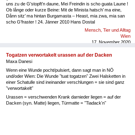
uns zu de G’stopft’n daune, Mei Freindin is scho guata Laune !
Ob långe oder kurze Beine: Mit de Minista hatsch’ ma eine,
Dånn sitz’ ma hintan Burgamasta – Heast, mia zwa, mia san
scho G’fraster ! 24. Jänner 2010 Hans Dostal
Mensch, Tier und Alltag
Wien
17. November 2020
Togatzen verwortakelt urassen auf der Dacken
Maxa Danesi
Wenn eine Wunde pocht/pulsiert, dann sagt man in NÖ
und/oder Wien: Die Wunde "tuat togatzen" Zwei Halsketten in
einer Schatulle sind ineinander verschlungen = sie sind ganz
"verwortakelt"
Urassen = verschwenden Krank darnieder liegen = auf der
Dacken (syn. Matte) liegen, Türmatte = "Tiadack'n"