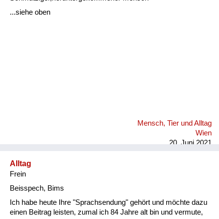
Fluchen und Reden
...siehe oben
Mensch, Tier und Alltag
Schmankerln und
Kulinarisches
Mensch, Tier und Alltag
Wien
20. Juni 2021
Alltag
Frein
Beisspech, Bims
Ich habe heute Ihre "Sprachsendung" gehört und möchte dazu
einen Beitrag leisten, zumal ich 84 Jahre alt bin und vermute,