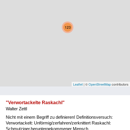
Kärnten
Niederösterreich
123
Oberösterreich
Salzburg
Steiermark
Tirol
Vorarlberg
Leaflet
| ©
OpenStreetMap
contributors
Wien
"Verwortackelte Raskachl"
Walter Zettl
Kategorie
Nicht mit einem Begriff zu definieren! Definitionsversuch:
Natur und Landwirtschaft
Verwortackelt: Unförmig/zerfahren/zerknittert Raskachl:
Schmutziger,heruntergekommener Mensch