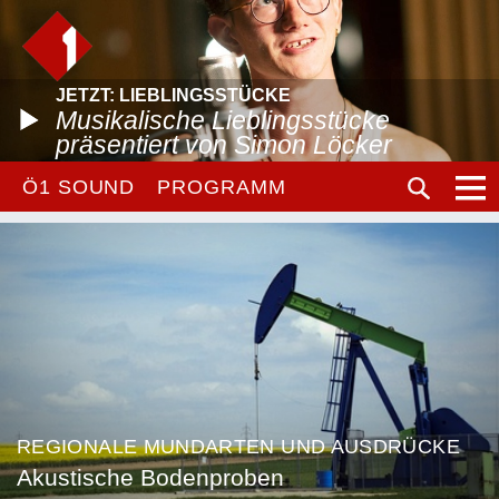
JETZT: LIEBLINGSSTÜCKE
Musikalische Lieblingsstücke
präsentiert von Simon Löcker
Ö1 SOUND
PROGRAMM
REGIONALE MUNDARTEN UND AUSDRÜCKE
Akustische Bodenproben