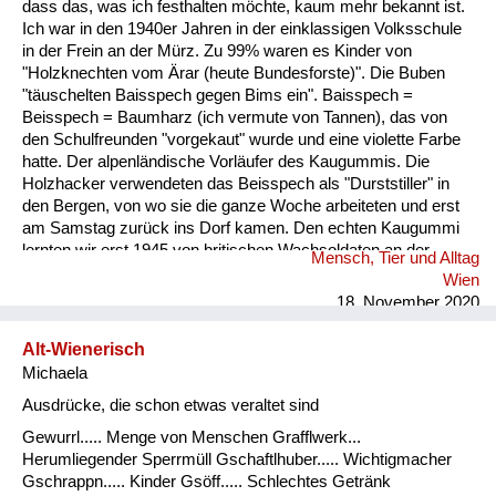
dass das, was ich festhalten möchte, kaum mehr bekannt ist.
Ich war in den 1940er Jahren in der einklassigen Volksschule
in der Frein an der Mürz. Zu 99% waren es Kinder von
"Holzknechten vom Ärar (heute Bundesforste)". Die Buben
"täuschelten Baisspech gegen Bims ein". Baisspech =
Beisspech = Baumharz (ich vermute von Tannen), das von
den Schulfreunden "vorgekaut" wurde und eine violette Farbe
hatte. Der alpenländische Vorläufer des Kaugummis. Die
Holzhacker verwendeten das Beisspech als "Durststiller" in
den Bergen, von wo sie die ganze Woche arbeiteten und erst
am Samstag zurück ins Dorf kamen. Den echten Kaugummi
lernten wir erst 1945 von britischen Wachsoldaten an der
Mensch, Tier und Alltag
Grenze derBritischen Besatzungszone ihren Dienst versahen,
Wien
kennen. Hin und wieder bekamen wir von ihnen solchen
18. November 2020
geschenkt. Der sowjetische Grenzposten war dann im
Lahnsattel. ...
Alt-Wienerisch
Michaela
Ausdrücke, die schon etwas veraltet sind
Gewurrl..... Menge von Menschen Grafflwerk...
Herumliegender Sperrmüll Gschaftlhuber..... Wichtigmacher
Gschrappn..... Kinder Gsöff..... Schlechtes Getränk