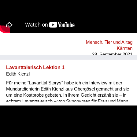
Mensch, Tier und Alltag
Kärnten
28. September 2021
Lavanttalerisch Lektion 1
Edith Kienzl
Für meine "Lavanttal Storys" habe ich ein Interview mit der
Mundartdichterin Edith Kienzl aus Obergösel gemacht und sie
um eine Kostprobe gebeten. In ihrem Gedicht erzählt sie – in
echtem Lavanttalerisch – von Synonymen für Frau und Mann.
Nina Popp, www.lavanttal-storys.at