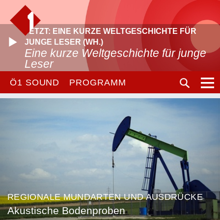
JETZT: EINE KURZE WELTGESCHICHTE FÜR
JUNGE LESER (WH.)
Eine kurze Weltgeschichte für junge
Leser
Ö1 SOUND
PROGRAMM
REGIONALE MUNDARTEN UND AUSDRÜCKE
Akustische Bodenproben