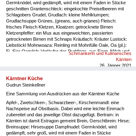
Germknödel, wird gedämpft, wird mit einem Faden in Stücke
geschnitten Grantenschleck: eingekochte Preiselbeeren mit
Schlagobers Grudel, Grudlach: kleine Mehlklumpen;
Grudlachsuppe Grünes, (greans, auch grianes) Fleisch:
frisches Fleisch Kletzen, Kloatzen: getrocknete Birnen
Kletzenpfeffer: ein Mus aus eingeweichten, passierten
getrockneten Birnen mit Schnaps Kräutlach: Kräuter Lustock:
Liebstöckl Mohnwoaza: Reinling mit Mohnfülle Oale, Oa (pl.):
Ei, Eier Oamilch: Vorläufer des Puddings, aus Eiern, Milch und
Schmankerln und Kulinarisches
Mehl, auch Oaweible Piggalan: Weihnachtsgericht im
Kärnten
Lavanttal, Mohnwoaza mit einem Saft aus Dörrobst und
26. Jänner 2021
Schnaps übergossen Plentn: Polenta Pranschgalan: d...
Kärntner Küche
Gudrun Steinkellner
Eine Sammlung von Ausdrücken aus der Kärntner Küche
Apfel-, Zwetschken-, Schwarzbeer-, Kirschenmandl: eine
Nachspeise auf Obstbasis. Dabei wird eine leichte Einmach
zubereitet und das jeweilige Obst dazugefügt. Bertram: in
Kärnten ist damit Estragon gemeint Brein, Gerschtbrein: Hirse;
Breinsuppe: Hirsesuppe Dampfnudel: Germknödel, wird
gedämpft, sehr groß, wird mit einem Faden in Stücke