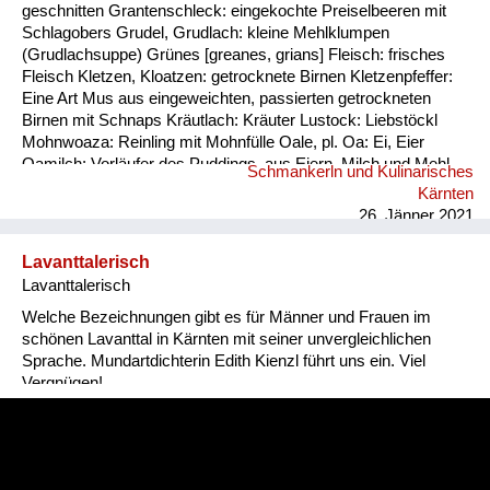
geschnitten Grantenschleck: eingekochte Preiselbeeren mit
Schlagobers Grudel, Grudlach: kleine Mehlklumpen
(Grudlachsuppe) Grünes [greanes, grians] Fleisch: frisches
Fleisch Kletzen, Kloatzen: getrocknete Birnen Kletzenpfeffer:
Eine Art Mus aus eingeweichten, passierten getrockneten
Birnen mit Schnaps Kräutlach: Kräuter Lustock: Liebstöckl
Mohnwoaza: Reinling mit Mohnfülle Oale, pl. Oa: Ei, Eier
Oamilch: Vorläufer des Puddings, aus Eiern, Milch und Mehl
Schmankerln und Kulinarisches
Piggalan: Weihnachtsgericht im Lavanttal, Mohnwoaza mit
Kärnten
einem Saft aus Dörrobst und Schnaps übergossen Plentn:
26. Jänner 2021
Polenta Pranschgalan: Der knusprige Rest, ...
Lavanttalerisch
Lavanttalerisch
Welche Bezeichnungen gibt es für Männer und Frauen im
schönen Lavanttal in Kärnten mit seiner unvergleichlichen
Sprache. Mundartdichterin Edith Kienzl führt uns ein. Viel
Vergnügen!