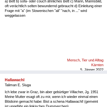
a) Bett b) sofa- oder couch ähnliches Bett c) Mann, Mannsbild,
Fluchen und Reden
oft verächtlich selten bewundernd gebraucht d) Einleitung einer
Frage mit "a" (im Slowenischen "ali" "nach, in ..." wird
Mensch, Tier und Alltag
weggelassen
Schmankerln und
Kulinarisches
Mensch, Tier und Alltag
Kärnten
5. Jänner 2022
Hallawachl
Taliman E. Sluga
Ich lebe zwar in Graz, bin aber gebürtiger Villacher, Jg. 1951
Meine Mutter esagt oft zu mir, wenn ich wieder einmal einen
Blödsinn gemacht habe: Bist a schena Hallawachl! (gemeint
ist ungefähr ein linkisches Dummerchen)