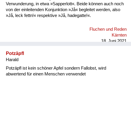
Verwunderung, in etwa »Sapperlott«. Beide können auch noch
von der einleitenden Konjunktion »Jå« begleitet werden, also
»Jå, leck fettn!« respektive »Jå, hadegatte!«.
Fluchen und Reden
Kärnten
18. Juni 2021
Potzäpfl
Harald
Potzäpfl ist kein schöner Apfel sondern Fallobst, wird
abwertend für einen Menschen verwendet