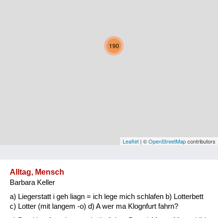
Kärnten
Niederösterreich
190
Oberösterreich
Salzburg
Steiermark
Tirol
Vorarlberg
Leaflet
| ©
OpenStreetMap
contributors
Wien
Alltag, Mensch
Barbara Keller
Kategorie
a) Liegerstatt i geh liagn = ich lege mich schlafen b) Lotterbett
Natur und Landwirtschaft
c) Lotter (mit langem -o) d) A wer ma Klognfurt fahrn?