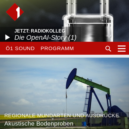
JETZT: RADIOKOLLEG
Die OpenAI-Story (1)
Ö1 SOUND
PROGRAMM
REGIONALE MUNDARTEN UND AUSDRÜCKE
Akustische Bodenproben