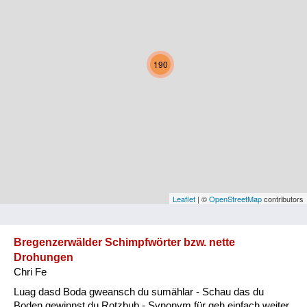
Kärnten
Niederösterreich
190
Oberösterreich
Salzburg
Steiermark
Tirol
Vorarlberg
Leaflet
| ©
OpenStreetMap
contributors
Wien
Bregenzerwälder Schimpfwörter bzw. nette
Drohungen
Kategorie
Chri Fe
Natur und Landwirtschaft
Luag dasd Boda gweansch du sumählar - Schau das du
Boden gewinnst du Rotzbub - Synonym für geh einfach weiter