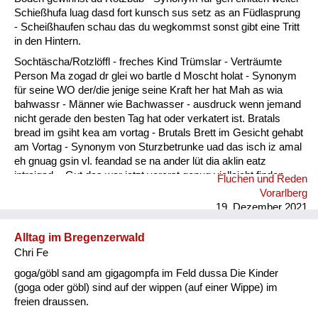
Fluchen und Reden
Schießhufa luag dasd fort kunsch sus setz as an Füdlasprung
- Scheißhaufen schau das du wegkommst sonst gibt eine Tritt
Mensch, Tier und Alltag
in den Hintern.
Sochtäscha/Rotzlöffl - freches Kind Trümslar - Verträumte
Schmankerln und
Person Ma zogad dr glei wo bartle d Moscht holat - Synonym
Kulinarisches
für seine WO der/die jenige seine Kraft her hat Mah as wia
bahwassr - Männer wie Bachwasser - ausdruck wenn jemand
nicht gerade den besten Tag hat oder verkatert ist. Bratals
bread im gsiht kea am vortag - Brutals Brett im Gesicht gehabt
am Vortag - Synonym von Sturzbetrunke uad das isch iz amal
eh gnuag gsin vl. feandad se na ander lüt dia aklin eatz
intreigad. - Gut das war jetzt vorerst genug vielleicht finden
Fluchen und Reden
sich noch andere Leute die etwas eintragen.
Vorarlberg
19. Dezember 2021
Alltag im Bregenzerwald
Chri Fe
goga/göbl sand am gigagompfa im Feld dussa Die Kinder
(goga oder göbl) sind auf der wippen (auf einer Wippe) im
freien draussen.