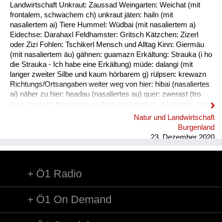
Fluchen und Reden
Landwirtschaft Unkraut: Zaussad Weingarten: Weichat (mit
frontalem, schwachem ch) unkraut jäten: hailn (mit
Mensch, Tier und Alltag
nasaliertem ai) Tiere Hummel: Wüdbai (mit nasaliertem a)
Eidechse: Darahaxl Feldhamster: Gritsch Kätzchen: Zizerl
Schmankerln und
oder Zizi Fohlen: Tschikerl Mensch und Alltag Kinn: Giermäu
Kulinarisches
(mit nasaliertem äu) gähnen: guamazn Erkältung: Strauka (i ho
die Strauka - Ich habe eine Erkältung) müde: dalangi (mit
langer zweiter Silbe und kaum hörbarem g) rülpsen: krewazn
Richtungs/Ortsangaben weiter weg von hier: hibai (nasaliertes
ai) näher zu hier: headau (nasaliertes au) quer: zwerast (tro
mas zwerast: tragen wir es derquer) hinunter: oi (wie owi, nur
das w ist stumm) hinunter (und zwar in Richtung des
Natur und Landwirtschaft
Sprechers): oana (kim oana - komm herunter, und zwar zu
Burgenland
mir) weg: dui (kais dui - wirf es weg) werfen: kai (nasaliertes
23. Dezember 2020
ai)
Ö1 Radio
Ö1 On Demand