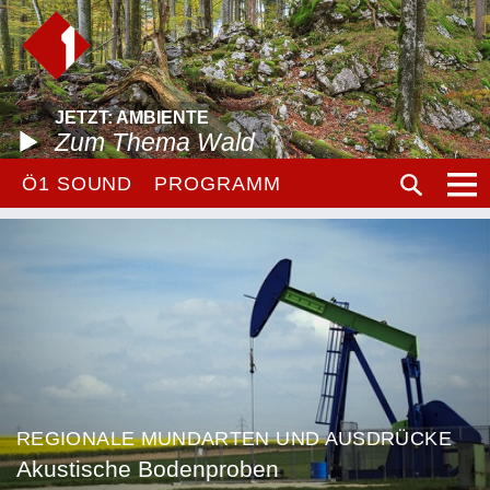
JETZT: AMBIENTE
Zum Thema Wald
Ö1 SOUND
PROGRAMM
REGIONALE MUNDARTEN UND AUSDRÜCKE
Akustische Bodenproben