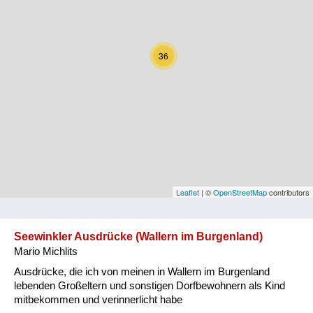
Kärnten
Niederösterreich
36
Oberösterreich
Salzburg
Steiermark
Tirol
Vorarlberg
Leaflet
| ©
OpenStreetMap
contributors
Wien
Seewinkler Ausdrücke (Wallern im Burgenland)
Mario Michlits
Kategorie
Ausdrücke, die ich von meinen in Wallern im Burgenland
Natur und Landwirtschaft
lebenden Großeltern und sonstigen Dorfbewohnern als Kind
mitbekommen und verinnerlicht habe