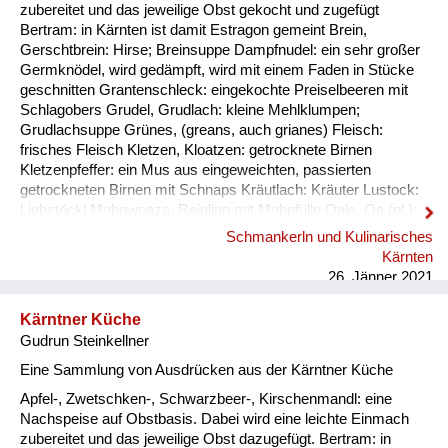
Fluchen und Reden
zubereitet und das jeweilige Obst gekocht und zugefügt
Bertram: in Kärnten ist damit Estragon gemeint Brein,
Mensch, Tier und Alltag
Gerschtbrein: Hirse; Breinsuppe Dampfnudel: ein sehr großer
Germknödel, wird gedämpft, wird mit einem Faden in Stücke
Schmankerln und
geschnitten Grantenschleck: eingekochte Preiselbeeren mit
Kulinarisches
Schlagobers Grudel, Grudlach: kleine Mehlklumpen;
Grudlachsuppe Grünes, (greans, auch grianes) Fleisch:
frisches Fleisch Kletzen, Kloatzen: getrocknete Birnen
Kletzenpfeffer: ein Mus aus eingeweichten, passierten
getrockneten Birnen mit Schnaps Kräutlach: Kräuter Lustock:
Liebstöckl Mohnwoaza: Reinling mit Mohnfülle Oale, Oa (pl.):
Ei, Eier Oamilch: Vorläufer des Puddings, aus Eiern, Milch und
Schmankerln und Kulinarisches
Mehl, auch Oaweible Piggalan: Weihnachtsgericht im
Kärnten
Lavanttal, Mohnwoaza mit einem Saft aus Dörrobst und
26. Jänner 2021
Schnaps übergossen Plentn: Polenta Pranschgalan: d...
Kärntner Küche
Gudrun Steinkellner
Eine Sammlung von Ausdrücken aus der Kärntner Küche
Apfel-, Zwetschken-, Schwarzbeer-, Kirschenmandl: eine
Nachspeise auf Obstbasis. Dabei wird eine leichte Einmach
zubereitet und das jeweilige Obst dazugefügt. Bertram: in