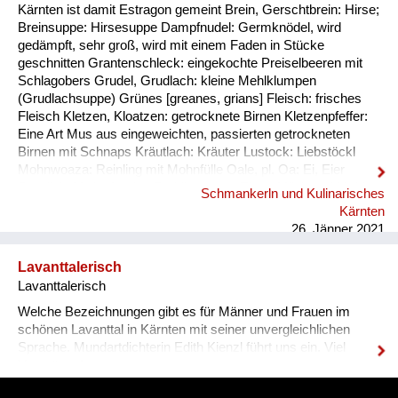
Kärnten ist damit Estragon gemeint Brein, Gerschtbrein: Hirse;
Breinsuppe: Hirsesuppe Dampfnudel: Germknödel, wird
gedämpft, sehr groß, wird mit einem Faden in Stücke
geschnitten Grantenschleck: eingekochte Preiselbeeren mit
Schlagobers Grudel, Grudlach: kleine Mehlklumpen
(Grudlachsuppe) Grünes [greanes, grians] Fleisch: frisches
Fleisch Kletzen, Kloatzen: getrocknete Birnen Kletzenpfeffer:
Eine Art Mus aus eingeweichten, passierten getrockneten
Birnen mit Schnaps Kräutlach: Kräuter Lustock: Liebstöckl
Mohnwoaza: Reinling mit Mohnfülle Oale, pl. Oa: Ei, Eier
Oamilch: Vorläufer des Puddings, aus Eiern, Milch und Mehl
Schmankerln und Kulinarisches
Piggalan: Weihnachtsgericht im Lavanttal, Mohnwoaza mit
Kärnten
einem Saft aus Dörrobst und Schnaps übergossen Plentn:
26. Jänner 2021
Polenta Pranschgalan: Der knusprige Rest, ...
Lavanttalerisch
Lavanttalerisch
Welche Bezeichnungen gibt es für Männer und Frauen im
schönen Lavanttal in Kärnten mit seiner unvergleichlichen
Sprache. Mundartdichterin Edith Kienzl führt uns ein. Viel
Vergnügen!