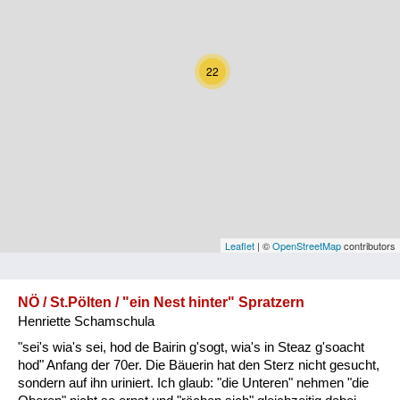
Kärnten
Niederösterreich
22
Oberösterreich
Salzburg
Steiermark
Tirol
Vorarlberg
Leaflet
| ©
OpenStreetMap
contributors
Wien
NÖ / St.Pölten / "ein Nest hinter" Spratzern
Henriette Schamschula
Kategorie
"sei's wia's sei, hod de Bairin g'sogt, wia's in Steaz g'soacht
Natur und Landwirtschaft
hod" Anfang der 70er. Die Bäuerin hat den Sterz nicht gesucht,
sondern auf ihn uriniert. Ich glaub: "die Unteren" nehmen "die