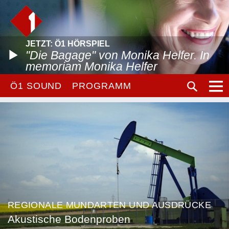
JETZT: Ö1 HÖRSPIEL
"Die Bagage" von Monika Helfer. In
memoriam Monika Helfer
Ö1 SOUND
PROGRAMM
REGIONALE MUNDARTEN UND AUSDRÜCKE
Akustische Bodenproben