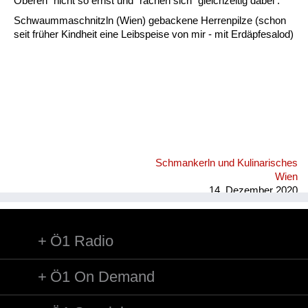
Fluchen und Reden
Oberen" nicht so ernst und "rächen sich" gleichzeitig dabei .
Schwaummaschnitzln (Wien) gebackene Herrenpilze (schon
Mensch, Tier und Alltag
seit früher Kindheit eine Leibspeise von mir - mit Erdäpfesalod)
Schmankerln und
Kulinarisches
Schmankerln und Kulinarisches
Wien
14. Dezember 2020
Ö1 Radio
Ö1 On Demand