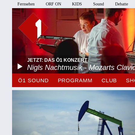
Fernsehen
ORF ON
KIDS
Sound
Debatte
JETZT: DAS Ö1 KONZERT
Nigls Nachtmusik - Mozarts Clavi
Ö1 SOUND
PROGRAMM
CLUB
SH