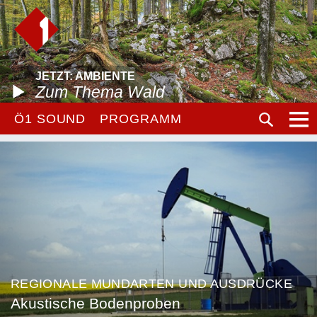
JETZT: AMBIENTE
Zum Thema Wald
Ö1 SOUND
PROGRAMM
REGIONALE MUNDARTEN UND AUSDRÜCKE
Akustische Bodenproben