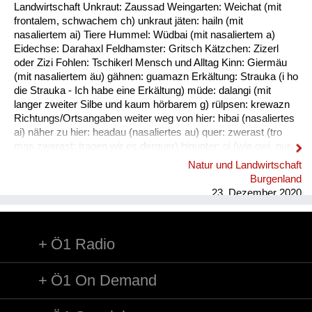
Fluchen und Reden
Landwirtschaft Unkraut: Zaussad Weingarten: Weichat (mit
frontalem, schwachem ch) unkraut jäten: hailn (mit
Mensch, Tier und Alltag
nasaliertem ai) Tiere Hummel: Wüdbai (mit nasaliertem a)
Eidechse: Darahaxl Feldhamster: Gritsch Kätzchen: Zizerl
Schmankerln und
oder Zizi Fohlen: Tschikerl Mensch und Alltag Kinn: Giermäu
Kulinarisches
(mit nasaliertem äu) gähnen: guamazn Erkältung: Strauka (i ho
die Strauka - Ich habe eine Erkältung) müde: dalangi (mit
langer zweiter Silbe und kaum hörbarem g) rülpsen: krewazn
Richtungs/Ortsangaben weiter weg von hier: hibai (nasaliertes
ai) näher zu hier: headau (nasaliertes au) quer: zwerast (tro
mas zwerast: tragen wir es derquer) hinunter: oi (wie owi, nur
das w ist stumm) hinunter (und zwar in Richtung des
Natur und Landwirtschaft
Sprechers): oana (kim oana - komm herunter, und zwar zu
Burgenland
mir) weg: dui (kais dui - wirf es weg) werfen: kai (nasaliertes
23. Dezember 2020
ai)
Ö1 Radio
Ö1 On Demand