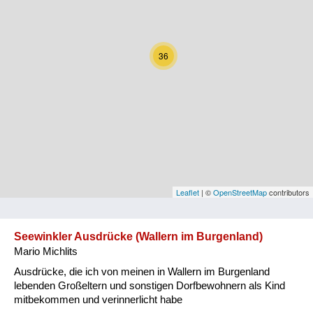
Kärnten
Niederösterreich
36
Oberösterreich
Salzburg
Steiermark
Tirol
Vorarlberg
Leaflet
| ©
OpenStreetMap
contributors
Wien
Seewinkler Ausdrücke (Wallern im Burgenland)
Mario Michlits
Kategorie
Ausdrücke, die ich von meinen in Wallern im Burgenland
Natur und Landwirtschaft
lebenden Großeltern und sonstigen Dorfbewohnern als Kind
mitbekommen und verinnerlicht habe