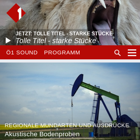
JETZT: TOLLE TITEL - STARKE STÜCKE
Tolle Titel - starke Stücke
Ö1 SOUND
PROGRAMM
REGIONALE MUNDARTEN UND AUSDRÜCKE
Akustische Bodenproben