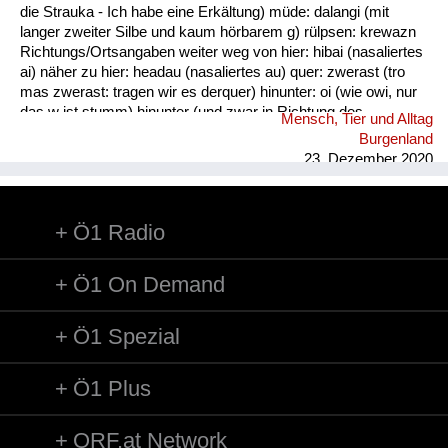
die Strauka - Ich habe eine Erkältung) müde: dalangi (mit
langer zweiter Silbe und kaum hörbarem g) rülpsen: krewazn
Richtungs/Ortsangaben weiter weg von hier: hibai (nasaliertes
ai) näher zu hier: headau (nasaliertes au) quer: zwerast (tro
mas zwerast: tragen wir es derquer) hinunter: oi (wie owi, nur
das w ist stumm) hinunter (und zwar in Richtung des
Mensch, Tier und Alltag
Sprechers): oana (kim oana - komm herunter, und zwar zu
Burgenland
mir) weg: dui (kais dui - wirf es weg) werfen: kai (nasaliertes
23. Dezember 2020
ai)
Ö1 Radio
Ö1 On Demand
Ö1 Spezial
Ö1 Plus
ORF.at Network