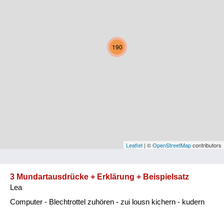
Kärnten
Niederösterreich
190
Oberösterreich
Salzburg
Steiermark
Tirol
Vorarlberg
Leaflet
| ©
OpenStreetMap
contributors
Wien
3 Mundartausdrücke + Erklärung + Beispielsatz
Lea
Kategorie
Computer - Blechtrottel zuhören - zui lousn kichern - kudern
Natur und Landwirtschaft