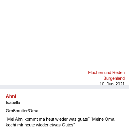
Fluchen und Reden
Mensch, Tier und Alltag
Schmankerln und
Kulinarisches
Fluchen und Reden
Burgenland
10. Juni 2021
Ahnl
Isabella
Großmutter/Oma
"Mei Ahnl kommt ma heut wieder was guats" "Meine Oma
kocht mir heute wieder etwas Gutes"