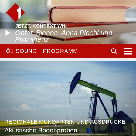
JETZT: KONTEXT WH.
Opfer, Bienen, Anna Plochl und
Prominenz
Ö1 SOUND
PROGRAMM
REGIONALE MUNDARTEN UND AUSDRÜCKE
Akustische Bodenproben