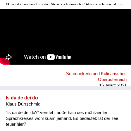
Fluchen und Reden
Granatz erinnert an die Grenze Innviertel/ Hausruckviertel, als
das Innviertel noch zu Bayern gehörte!
Mensch, Tier und Alltag
Schmankerln und
Kulinarisches
Schmankerln und Kulinarisches
Oberösterreich
15. März 2021
Is da de dei do
Klaus Dürrschmid
"Is da de dei do?" versteht außerhalb des mühlviertler
Sprachkreises wohl kuam jemand. Es bedeutet: Ist der Tee
teuer hier?