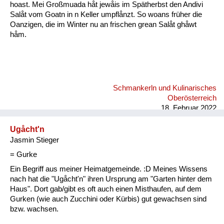
hoast. Mei Großmuada håt jewåis im Spätherbst den Andivi
Salåt vom Goatn in n Keller umpflånzt. So woans früher die
Oanzigen, die im Winter nu an frischen grean Salåt ghåwt
håm.
Schmankerln und Kulinarisches
Oberösterreich
18. Februar 2022
Ugåcht'n
Jasmin Stieger
= Gurke
Ein Begriff aus meiner Heimatgemeinde. :D Meines Wissens
nach hat die "Ugåcht'n" ihren Ursprung am "Garten hinter dem
Haus". Dort gab/gibt es oft auch einen Misthaufen, auf dem
Gurken (wie auch Zucchini oder Kürbis) gut gewachsen sind
bzw. wachsen.