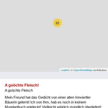
Kärnten
Niederösterreich
22
Oberösterreich
Salzburg
Steiermark
Tirol
Vorarlberg
Leaflet
| ©
OpenStreetMap
contributors
Wien
A gsöchts Fleisch!
A gsöchts Fleisch
Kategorie
Mein Freund hat das Gedicht von einer alten Innviertler
Natur und Landwirtschaft
Bäuerin gelernt! Ich von Ihm, hab es noch in keinem
Mundartbuch entdeckt! Vielleicht wirklich mündlich überliefert!