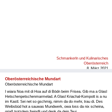
Schmankerln und Kulinarisches
Oberösterreich
8. März 2021
Oberösterreichische Mundart
Oberösterreichische Mundart
I wiara Noa mit di Hoa auf di Bödn beim Frisea. Gib ma a Glasl
Hetschenpetschenmarmelad. A Glasl Kriachal-Kompott is a nu
im Kastl. Sei net so gschmig, nimm da do mehr, trau di. Des
Weibsbüd hot a sauwas Mundwerk, owa loss da nix scheina,
griaß trotzdem freindli und denk da dein Teui.