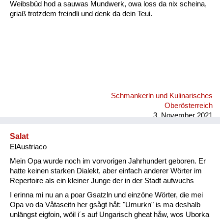
Weibsbüd hod a sauwas Mundwerk, owa loss da nix scheina,
griaß trotzdem freindli und denk da dein Teui.
Schmankerln und Kulinarisches
Oberösterreich
3. November 2021
Salat
ElAustriaco
Mein Opa wurde noch im vorvorigen Jahrhundert geboren. Er
hatte keinen starken Dialekt, aber einfach anderer Wörter im
Repertoire als ein kleiner Junge der in der Stadt aufwuchs
I erinna mi nu an a poar Gsatzln und einzöne Wörter, die mei
Opa vo da Våtaseitn her gsågt håt: "Umurkn" is ma deshalb
unlängst eigfoin, wöil i´s auf Ungarisch gheat håw, wos Uborka