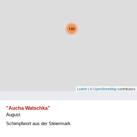
Kärnten
Niederösterreich
190
Oberösterreich
Salzburg
Steiermark
Tirol
Vorarlberg
Leaflet
| ©
OpenStreetMap
contributors
Wien
"Aucha Watschka"
August
Kategorie
Schimpfwort aus der Steiermark
Natur und Landwirtschaft