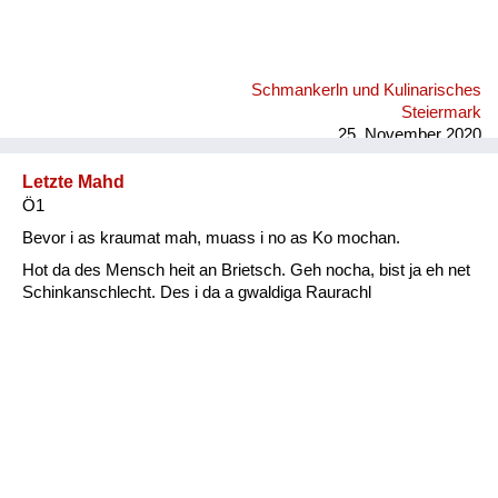
Schmankerln und Kulinarisches
Steiermark
25. November 2020
Letzte Mahd
Ö1
Bevor i as kraumat mah, muass i no as Ko mochan.
Hot da des Mensch heit an Brietsch. Geh nocha, bist ja eh net
Schinkanschlecht. Des i da a gwaldiga Raurachl