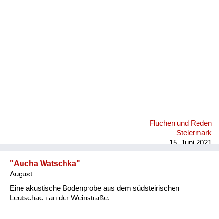
Fluchen und Reden
Mensch, Tier und Alltag
Schmankerln und
Kulinarisches
Fluchen und Reden
Steiermark
15. Juni 2021
"Aucha Watschka"
August
Eine akustische Bodenprobe aus dem südsteirischen
Leutschach an der Weinstraße.