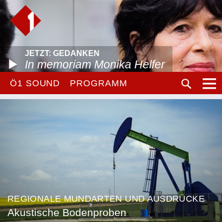
JETZT: GEDANKEN
In memoriam Monika Helfer
Ö1 SOUND
PROGRAMM
REGIONALE MUNDARTEN UND AUSDRÜCKE
Akustische Bodenproben