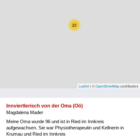
Kärnten
Niederösterreich
22
Oberösterreich
Salzburg
Steiermark
Tirol
Vorarlberg
Leaflet
| ©
OpenStreetMap
contributors
Wien
Innviertlerisch von der Oma (Oö)
Magdalena Mader
Kategorie
Meine Oma wurde 96 und ist in Ried im Innkreis
Natur und Landwirtschaft
aufgewachsen. Sie war Physiotherapeutin und Kellnerin in
Krumau und Ried im Innkreis