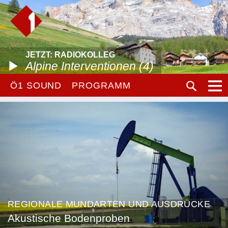
JETZT: RADIOKOLLEG
Alpine Interventionen (4)
Ö1 SOUND
PROGRAMM
REGIONALE MUNDARTEN UND AUSDRÜCKE
Akustische Bodenproben