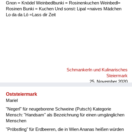
Fluchen und Reden
Gnon = Knödel Weinbedlbunki = Rosinenkuchen Weinbedl=
Rosinen Bunki = Kuchen Und sonst: Lipal =naives Mädchen
Mensch, Tier und Alltag
Lo da da Lö =Lass dir Zeit
Schmankerln und
Kulinarisches
Schmankerln und Kulinarisches
Steiermark
25. November 2020
Oststeiermark
Mariel
"Negerl" für neugeborene Schweine (Putsch) Kategorie
Mensch: "Handsam" als Bezeichnung für einen umgänglichen
Menschen
"Pröbstling" für Erdbeeren, die in Wien Ananas heißen würden