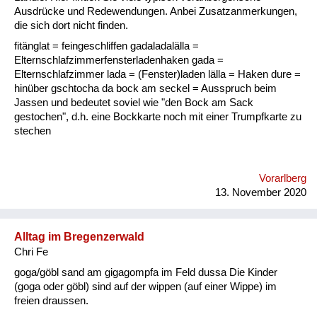
Fluchen und Reden
Ausdrücke und Redewendungen. Anbei Zusatzanmerkungen,
die sich dort nicht finden.
Mensch, Tier und Alltag
fitänglat = feingeschliffen gadaladalälla =
Elternschlafzimmerfensterladenhaken gada =
Schmankerln und
Elternschlafzimmer lada = (Fenster)laden lälla = Haken dure =
Kulinarisches
hinüber gschtocha da bock am seckel = Ausspruch beim
Jassen und bedeutet soviel wie "den Bock am Sack
gestochen", d.h. eine Bockkarte noch mit einer Trumpfkarte zu
stechen
Vorarlberg
13. November 2020
Alltag im Bregenzerwald
Chri Fe
goga/göbl sand am gigagompfa im Feld dussa Die Kinder
(goga oder göbl) sind auf der wippen (auf einer Wippe) im
freien draussen.