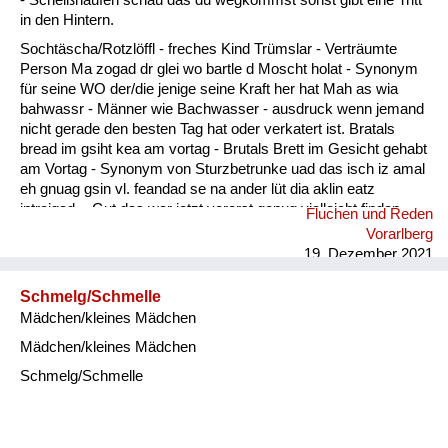
in den Hintern.
Sochtäscha/Rotzlöffl - freches Kind Trümslar - Verträumte
Person Ma zogad dr glei wo bartle d Moscht holat - Synonym
für seine WO der/die jenige seine Kraft her hat Mah as wia
bahwassr - Männer wie Bachwasser - ausdruck wenn jemand
nicht gerade den besten Tag hat oder verkatert ist. Bratals
bread im gsiht kea am vortag - Brutals Brett im Gesicht gehabt
am Vortag - Synonym von Sturzbetrunke uad das isch iz amal
eh gnuag gsin vl. feandad se na ander lüt dia aklin eatz
intreigad. - Gut das war jetzt vorerst genug vielleicht finden
Fluchen und Reden
sich noch andere Leute die etwas eintragen.
Vorarlberg
19. Dezember 2021
Schmelg/Schmelle
Mädchen/kleines Mädchen
Mädchen/kleines Mädchen
Schmelg/Schmelle