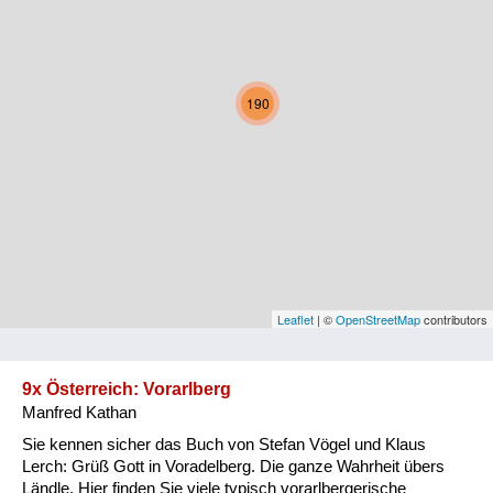
Kärnten
Niederösterreich
190
Oberösterreich
Salzburg
Steiermark
Tirol
Vorarlberg
Leaflet
| ©
OpenStreetMap
contributors
Wien
9x Österreich: Vorarlberg
Manfred Kathan
Kategorie
Sie kennen sicher das Buch von Stefan Vögel und Klaus
Natur und Landwirtschaft
Lerch: Grüß Gott in Voradelberg. Die ganze Wahrheit übers
Ländle. Hier finden Sie viele typisch vorarlbergerische