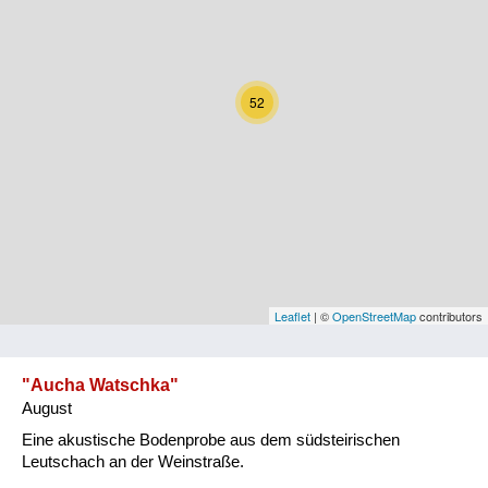
Kärnten
Niederösterreich
52
Oberösterreich
Salzburg
Steiermark
Tirol
Vorarlberg
Leaflet
| ©
OpenStreetMap
contributors
Wien
"Aucha Watschka"
August
Kategorie
Eine akustische Bodenprobe aus dem südsteirischen
Natur und Landwirtschaft
Leutschach an der Weinstraße.