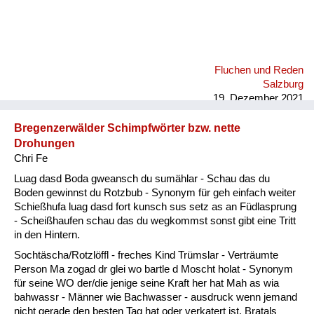
Fluchen und Reden
Salzburg
19. Dezember 2021
Bregenzerwälder Schimpfwörter bzw. nette
Drohungen
Chri Fe
Luag dasd Boda gweansch du sumählar - Schau das du
Boden gewinnst du Rotzbub - Synonym für geh einfach weiter
Schießhufa luag dasd fort kunsch sus setz as an Füdlasprung
- Scheißhaufen schau das du wegkommst sonst gibt eine Tritt
in den Hintern.
Sochtäscha/Rotzlöffl - freches Kind Trümslar - Verträumte
Person Ma zogad dr glei wo bartle d Moscht holat - Synonym
für seine WO der/die jenige seine Kraft her hat Mah as wia
bahwassr - Männer wie Bachwasser - ausdruck wenn jemand
nicht gerade den besten Tag hat oder verkatert ist. Bratals