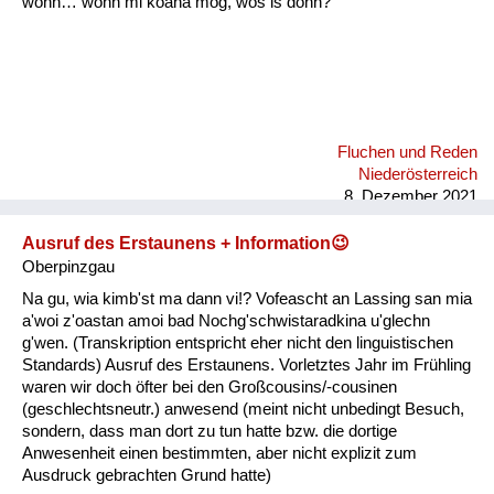
wonn… wonn mi koana mog, wos is donn?"
Fluchen und Reden
Niederösterreich
8. Dezember 2021
Ausruf des Erstaunens + Information😉
Oberpinzgau
Na gu, wia kimb'st ma dann vi!? Vofeascht an Lassing san mia
a'woi z'oastan amoi bad Nochg'schwistaradkina u'glechn
g'wen. (Transkription entspricht eher nicht den linguistischen
Standards) Ausruf des Erstaunens. Vorletztes Jahr im Frühling
waren wir doch öfter bei den Großcousins/-cousinen
(geschlechtsneutr.) anwesend (meint nicht unbedingt Besuch,
sondern, dass man dort zu tun hatte bzw. die dortige
Anwesenheit einen bestimmten, aber nicht explizit zum
Ausdruck gebrachten Grund hatte)