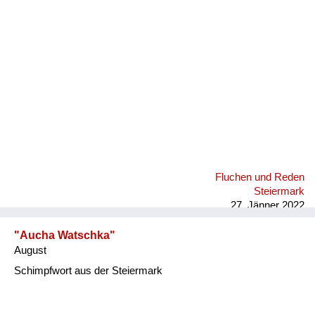
Fluchen und Reden
Mensch, Tier und Alltag
Schmankerln und
Kulinarisches
Fluchen und Reden
Steiermark
27. Jänner 2022
"Aucha Watschka"
August
Schimpfwort aus der Steiermark