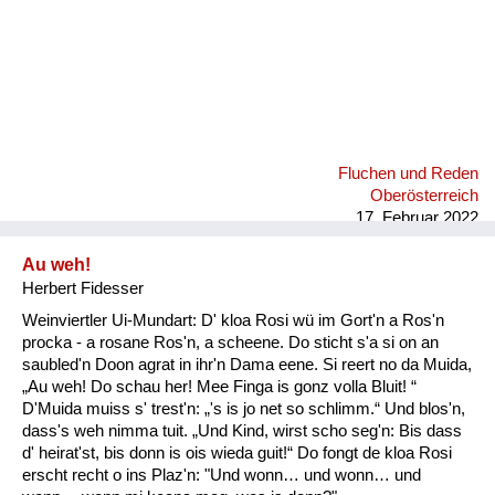
Fluchen und Reden
Oberösterreich
17. Februar 2022
Au weh!
Herbert Fidesser
Weinviertler Ui-Mundart: D' kloa Rosi wü im Gort'n a Ros'n
procka - a rosane Ros'n, a scheene. Do sticht s'a si on an
saubled'n Doon agrat in ihr'n Dama eene. Si reert no da Muida,
„Au weh! Do schau her! Mee Finga is gonz volla Bluit! “
D'Muida muiss s' trest'n: „'s is jo net so schlimm.“ Und blos'n,
dass's weh nimma tuit. „Und Kind, wirst scho seg'n: Bis dass
d' heirat'st, bis donn is ois wieda guit!“ Do fongt de kloa Rosi
erscht recht o ins Plaz'n: "Und wonn… und wonn… und