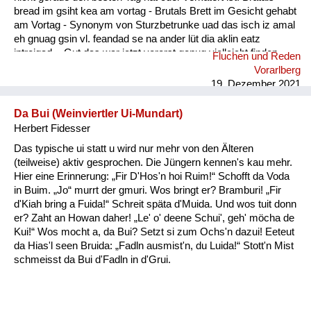
bread im gsiht kea am vortag - Brutals Brett im Gesicht gehabt
am Vortag - Synonym von Sturzbetrunke uad das isch iz amal
eh gnuag gsin vl. feandad se na ander lüt dia aklin eatz
intreigad. - Gut das war jetzt vorerst genug vielleicht finden
Fluchen und Reden
sich noch andere Leute die etwas eintragen.
Vorarlberg
19. Dezember 2021
Da Bui (Weinviertler Ui-Mundart)
Herbert Fidesser
Das typische ui statt u wird nur mehr von den Älteren
(teilweise) aktiv gesprochen. Die Jüngern kennen's kau mehr.
Hier eine Erinnerung: „Fir D'Hos'n hoi Ruim!“ Schofft da Voda
in Buim. „Jo“ murrt der gmuri. Wos bringt er? Bramburi! „Fir
d'Kiah bring a Fuida!“ Schreit späta d'Muida. Und wos tuit donn
er? Zaht an Howan daher! „Le' o' deene Schui', geh' möcha de
Kui!“ Wos mocht a, da Bui? Setzt si zum Ochs'n dazui! Eeteut
da Hias'l seen Bruida: „Fadln ausmist'n, du Luida!“ Stott'n Mist
schmeisst da Bui d'Fadln in d'Grui.