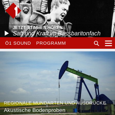
JETZT: STIMMEN HÖREN
Saft und Kraft im Bassbaritonfach
Ö1 SOUND
PROGRAMM
REGIONALE MUNDARTEN UND AUSDRÜCKE
Akustische Bodenproben