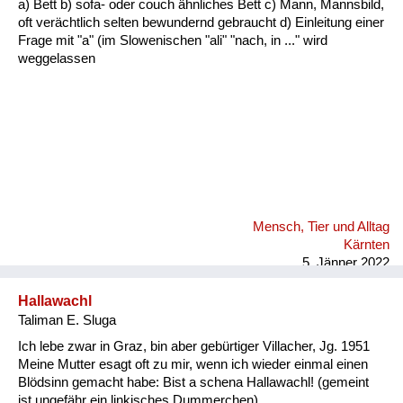
a) Bett b) sofa- oder couch ähnliches Bett c) Mann, Mannsbild,
Fluchen und Reden
oft verächtlich selten bewundernd gebraucht d) Einleitung einer
Frage mit "a" (im Slowenischen "ali" "nach, in ..." wird
Mensch, Tier und Alltag
weggelassen
Schmankerln und
Kulinarisches
Mensch, Tier und Alltag
Kärnten
5. Jänner 2022
Hallawachl
Taliman E. Sluga
Ich lebe zwar in Graz, bin aber gebürtiger Villacher, Jg. 1951
Meine Mutter esagt oft zu mir, wenn ich wieder einmal einen
Blödsinn gemacht habe: Bist a schena Hallawachl! (gemeint
ist ungefähr ein linkisches Dummerchen)