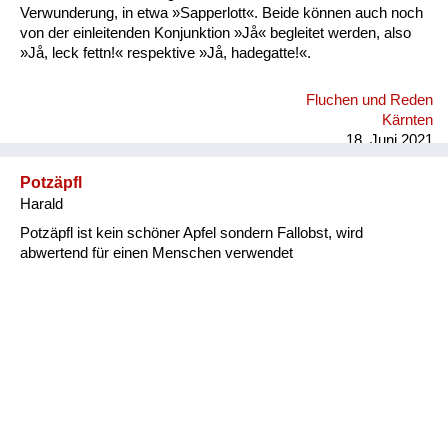
Verwunderung, in etwa »Sapperlott«. Beide können auch noch
von der einleitenden Konjunktion »Jå« begleitet werden, also
»Jå, leck fettn!« respektive »Jå, hadegatte!«.
Fluchen und Reden
Kärnten
18. Juni 2021
Potzäpfl
Harald
Potzäpfl ist kein schöner Apfel sondern Fallobst, wird
abwertend für einen Menschen verwendet