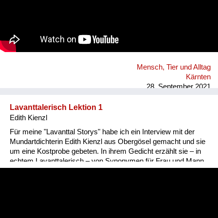
Mensch, Tier und Alltag
Kärnten
28. September 2021
Lavanttalerisch Lektion 1
Edith Kienzl
Für meine "Lavanttal Storys" habe ich ein Interview mit der
Mundartdichterin Edith Kienzl aus Obergösel gemacht und sie
um eine Kostprobe gebeten. In ihrem Gedicht erzählt sie – in
echtem Lavanttalerisch – von Synonymen für Frau und Mann.
Nina Popp, www.lavanttal-storys.at