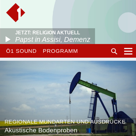
JETZT: RELIGION AKTUELL
Papst in Assisi, Demenz
Ö1 SOUND
PROGRAMM
REGIONALE MUNDARTEN UND AUSDRÜCKE
Akustische Bodenproben