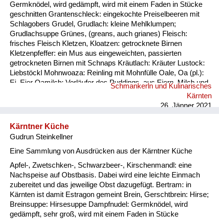
Germknödel, wird gedämpft, wird mit einem Faden in Stücke
geschnitten Grantenschleck: eingekochte Preiselbeeren mit
Schlagobers Grudel, Grudlach: kleine Mehlklumpen;
Grudlachsuppe Grünes, (greans, auch grianes) Fleisch:
frisches Fleisch Kletzen, Kloatzen: getrocknete Birnen
Kletzenpfeffer: ein Mus aus eingeweichten, passierten
getrockneten Birnen mit Schnaps Kräutlach: Kräuter Lustock:
Liebstöckl Mohnwoaza: Reinling mit Mohnfülle Oale, Oa (pl.):
Ei, Eier Oamilch: Vorläufer des Puddings, aus Eiern, Milch und
Schmankerln und Kulinarisches
Mehl, auch Oaweible Piggalan: Weihnachtsgericht im
Kärnten
Lavanttal, Mohnwoaza mit einem Saft aus Dörrobst und
26. Jänner 2021
Schnaps übergossen Plentn: Polenta Pranschgalan: d...
Kärntner Küche
Gudrun Steinkellner
Eine Sammlung von Ausdrücken aus der Kärntner Küche
Apfel-, Zwetschken-, Schwarzbeer-, Kirschenmandl: eine
Nachspeise auf Obstbasis. Dabei wird eine leichte Einmach
zubereitet und das jeweilige Obst dazugefügt. Bertram: in
Kärnten ist damit Estragon gemeint Brein, Gerschtbrein: Hirse;
Breinsuppe: Hirsesuppe Dampfnudel: Germknödel, wird
gedämpft, sehr groß, wird mit einem Faden in Stücke