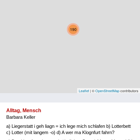
Kärnten
Niederösterreich
190
Oberösterreich
Salzburg
Steiermark
Tirol
Vorarlberg
Leaflet
| ©
OpenStreetMap
contributors
Wien
Alltag, Mensch
Barbara Keller
Kategorie
a) Liegerstatt i geh liagn = ich lege mich schlafen b) Lotterbett
Natur und Landwirtschaft
c) Lotter (mit langem -o) d) A wer ma Klognfurt fahrn?