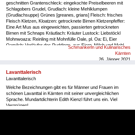
geschnitten Grantenschleck: eingekochte Preiselbeeren mit
Schlagobers Grudel, Grudlach: kleine Mehlklumpen
(Grudlachsuppe) Grünes [greanes, grians] Fleisch: frisches
Fleisch Kletzen, Kloatzen: getrocknete Birnen Kletzenpfeffer:
Eine Art Mus aus eingeweichten, passierten getrockneten
Birnen mit Schnaps Kräutlach: Kräuter Lustock: Liebstöckl
Mohnwoaza: Reinling mit Mohnfülle Oale, pl. Oa: Ei, Eier
Oamilch: Vorläufer des Puddings, aus Eiern, Milch und Mehl
Schmankerln und Kulinarisches
Piggalan: Weihnachtsgericht im Lavanttal, Mohnwoaza mit
Kärnten
einem Saft aus Dörrobst und Schnaps übergossen Plentn:
26. Jänner 2021
Polenta Pranschgalan: Der knusprige Rest, ...
Lavanttalerisch
Lavanttalerisch
Welche Bezeichnungen gibt es für Männer und Frauen im
schönen Lavanttal in Kärnten mit seiner unvergleichlichen
Sprache. Mundartdichterin Edith Kienzl führt uns ein. Viel
Vergnügen!