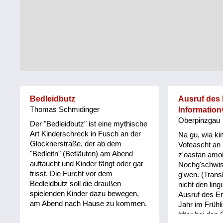
Tirol
Alltag
Vorarlberg
Schmankerln
und
Wien
Kulinarisches
Bedleidbutz
Ausruf des
Thomas Schmidinger
Information
Oberpinzgau
Der "Bedleidbutz" ist eine mythische
Art Kinderschreck in Fusch an der
Na gu, wia ki
Glocknerstraße, der ab dem
Vofeascht an 
"Bedleitn" (Betläuten) am Abend
z'oastan amo
auftaucht und Kinder fängt oder gar
Nochg'schwis
frisst. Die Furcht vor dem
g'wen. (Transk
Bedleidbutz soll die draußen
nicht den lin
spielenden Kinder dazu bewegen,
Ausruf des Er
am Abend nach Hause zu kommen.
Jahr im Frühl
öfter bei den