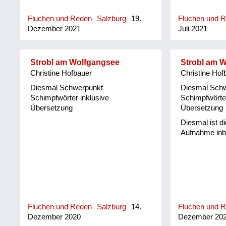
(geschlechts
(meint nicht 
Fluchen und Reden
Salzburg
19.
Fluchen und 
sondern, dass
Dezember 2021
Juli 2021
bzw. die dort
bestimmten, a
Ausdruck geb
Strobl am Wolfgangsee
Strobl am 
Christine Hofbauer
Christine Hof
Diesmal Schwerpunkt
Diesmal Sch
Schimpfwörter inklusive
Schimpfwörter
Übersetzung
Übersetzung
Diesmal ist d
Aufnahme inbe
Fluchen und Reden
Salzburg
14.
Fluchen und 
Dezember 2020
Dezember 20