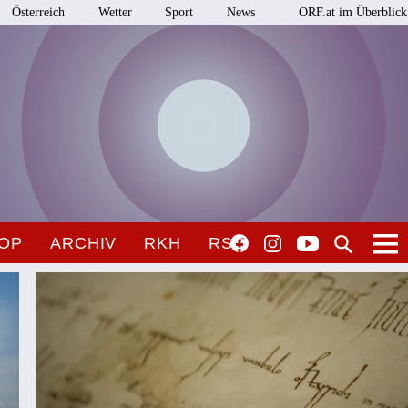
Österreich
Wetter
Sport
News
ORF.at im Überblick
OP
ARCHIV
RKH
RSO