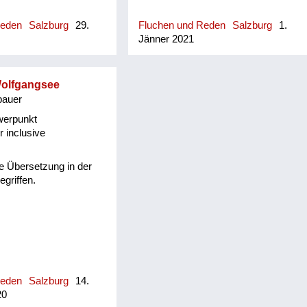
neutr.) anwesend
unbedingt Besuch,
Reden
Salzburg
29.
Fluchen und Reden
Salzburg
1.
 man dort zu tun hatte
Jänner 2021
ige Anwesenheit einen
ber nicht explizit zum
rachten Grund hatte)
Wolfgangsee
bauer
werpunkt
 inclusive
ie Übersetzung in der
griffen.
Reden
Salzburg
14.
20