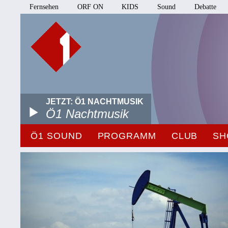
Fernsehen
ORF ON
KIDS
Sound
Debatte
JETZT: Ö1 NACHTMUSIK
Ö1 Nachtmusik
Ö1 SOUND
PROGRAMM
CLUB
SH