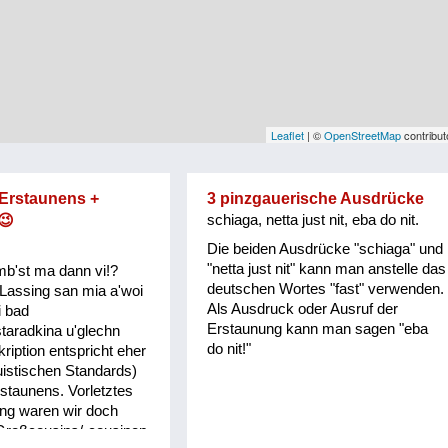
Leaflet
| ©
OpenStreetMap
contribut
 Erstaunens +
3 pinzgauerische Ausdrücke
😉
schiaga, netta just nit, eba do nit.
Die beiden Ausdrücke "schiaga" und
"netta just nit" kann man anstelle das
mb'st ma dann vi!?
deutschen Wortes "fast" verwenden.
Lassing san mia a'woi
Als Ausdruck oder Ausruf der
i bad
Erstaunung kann man sagen "eba
taradkina u'glechn
do nit!"
ription entspricht eher
guistischen Standards)
staunens. Vorletztes
ing waren wir doch
 Großcousins/-cousinen