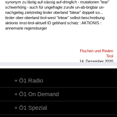
synonym zu lästig auf-sässig auf-dringlich - mutationen "tear"
schwerhörig - auch für ungefragte zurufe un-ab-brigbar un-
nachgiebig zielstrebig tiroler oberland "bitear" doppelt so...
tiroler ober-oberland tirol-west "tritear" selbst-beschreibung
aktionis imst-tirol-aktuell ID gebhard schatz : AKTiONIS :
annemarie regensburger
Fluchen und Reden
Tirol
14. Dezember 2020
Ö1 Radio
Ö1 On Demand
Ö1 Spezial