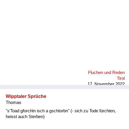
Fluchen und Reden
Mensch, Tier und Alltag
Schmankerln und
Kulinarisches
Fluchen und Reden
Tirol
17. November 2022
Wipptaler Sprüche
Thomas
"s'Toad gforchtn isch a gschtorbn" (- sich zu Tode fürchten,
heisst auch Sterben)