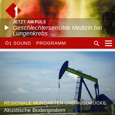
JETZT: AM PULS
Geschlechtersensible Medizin bei
Lungenkrebs
Ö1 SOUND
PROGRAMM
REGIONALE MUNDARTEN UND AUSDRÜCKE
Akustische Bodenproben