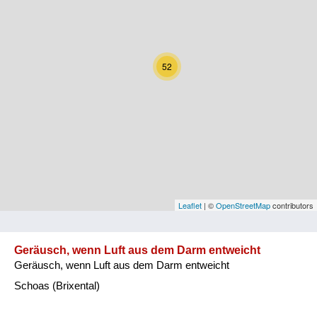
Kärnten
Niederösterreich
52
Oberösterreich
Salzburg
Steiermark
Tirol
Vorarlberg
Leaflet
| ©
OpenStreetMap
contributors
Wien
Geräusch, wenn Luft aus dem Darm entweicht
Geräusch, wenn Luft aus dem Darm entweicht
Kategorie
Schoas (Brixental)
Natur und Landwirtschaft