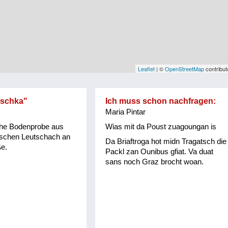
Leaflet
| ©
OpenStreetMap
contribut
schka"
Ich muss schon nachfragen:
Maria Pintar
che Bodenprobe aus
Wias mit da Poust zuagoungan is
ischen Leutschach an
Da Briaftroga hot midn Tragatsch die
e.
Packl zan Ounibus gfiat. Va duat
sans noch Graz brocht woan.