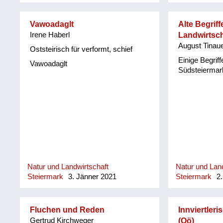
Vawoadaglt
Alte Begriff
Irene Haberl
Landwirtsch
August Tinau
Oststeirisch für verformt, schief
Einige Begriff
Vawoadaglt
Südsteiermar
Natur und Landwirtschaft
Natur und Land
Steiermark
3. Jänner 2021
Steiermark
2.
Fluchen und Reden
Innviertler
Gertrud Kirchweger
(Oö)