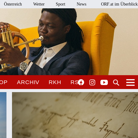
Österreich
Wetter
Sport
News
ORF.at im Überblick
OP
ARCHIV
RKH
RSO