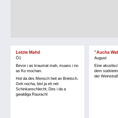
Tirol
Alltag
Vorarlberg
Schmankerln
und
Wien
Kulinarisches
Letzte Mahd
"Aucha Wat
Ö1
August
Bevor i as kraumat mah, muass i no
Eine akustis
as Ko mochan.
dem südsteir
der Weinstraß
Hot da des Mensch heit an Brietsch.
Geh nocha, bist ja eh net
Schinkanschlecht. Des i da a
gwaldiga Raurachl