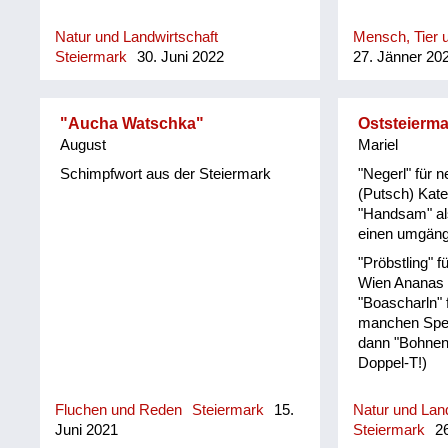
Natur und Landwirtschaft
Mensch, Tier u
Steiermark
30. Juni 2022
27. Jänner 20
"Aucha Watschka"
Oststeierma
August
Mariel
Schimpfwort aus der Steiermark
"Negerl" für
(Putsch) Kat
"Handsam" al
einen umgän
"Pröbstling" f
Wien Ananas 
"Boascharln" f
manchen Spei
dann "Bohnens
Doppel-T!)
Fluchen und Reden
Steiermark
15.
Natur und Land
Juni 2021
Steiermark
26