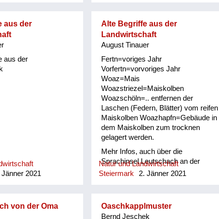
e aus der
Alte Begriffe aus der
aft
Landwirtschaft
er
August Tinauer
e aus der
Fertn=voriges Jahr
k
Vorfertn=vorvoriges Jahr
Woaz=Mais
Woazstriezel=Maiskolben
Woazschöln=.. entfernen der
Laschen (Federn, Blätter) vom reifen
Maiskolben Woazhapfn=Gebäude in
dem Maiskolben zum trocknen
gelagert werden.
Mehr Infos, auch über die
Sprachinsel Leutschach an der
wirtschaft
Natur und Landwirtschaft
Weinstraße bei Karl Oswald
 Jänner 2021
Steiermark
2. Jänner 2021
http://dersteirerland.at/die-buecher/
isch von der Oma
Oaschkapplmuster
Bernd Jeschek