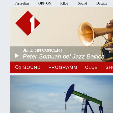
Fernsehen
ORF ON
KIDS
Sound
Debatte
JETZT: IN CONCERT
Peter Somuah bei Jazz Baltica
Ö1 SOUND
PROGRAMM
CLUB
SH