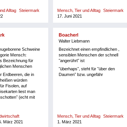
nd Alltag
Steiermark
Mensch, Tier und Alltag
Steiermark
22
17. Juni 2021
rk
Boacherl
Walter Liebmann
 neugeborene Schweine
Bezeichnet einen empfindlichen ,
egorie Mensch:
sensiblen Menschen der schnell
s Bezeichnung für
"angerührt" ist
glichen Menschen
"überhaps", steht für "über den
ür Erdbeeren, die in
Daumen" bzw. ungefähr
heißen würden
ür Fisolen, auf
sekarten liest man
chotten" (echt mit
wirtschaft
Mensch, Tier und Alltag
Steiermark
. März 2021
1. März 2021