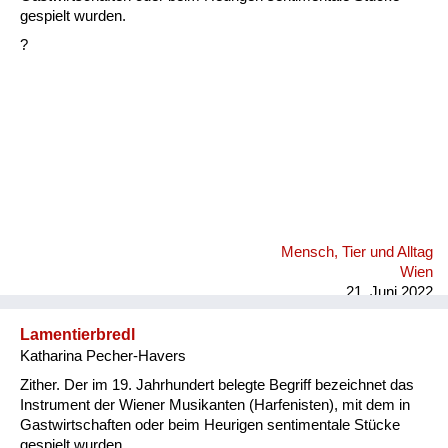
Fluchen und Reden
gespielt wurden.
?
Mensch, Tier und Alltag
Schmankerln und
Kulinarisches
Mensch, Tier und Alltag
Wien
21. Juni 2022
Lamentierbredl
Katharina Pecher-Havers
Zither. Der im 19. Jahrhundert belegte Begriff bezeichnet das
Instrument der Wiener Musikanten (Harfenisten), mit dem in
Gastwirtschaften oder beim Heurigen sentimentale Stücke
gespielt wurden.