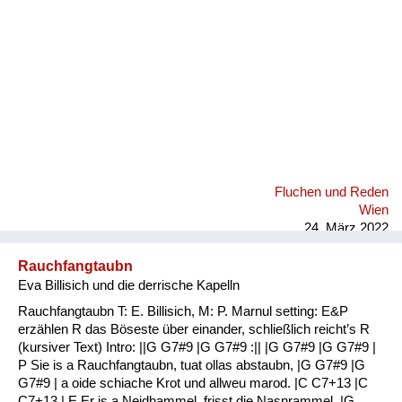
Fluchen und Reden
Wien
24. März 2022
Rauchfangtaubn
Eva Billisich und die derrische Kapelln
Rauchfangtaubn T: E. Billisich, M: P. Marnul setting: E&P
erzählen R das Böseste über einander, schließlich reicht’s R
(kursiver Text) Intro: ||G G7#9 |G G7#9 :|| |G G7#9 |G G7#9 |
P Sie is a Rauchfangtaubn, tuat ollas abstaubn, |G G7#9 |G
G7#9 | a oide schiache Krot und allweu marod. |C C7+13 |C
C7+13 | E Er is a Neidhammel, frisst die Nasnrammel. |G