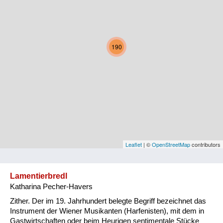
Kärnten
Niederösterreich
190
Oberösterreich
Salzburg
Steiermark
Tirol
Vorarlberg
Leaflet
| ©
OpenStreetMap
contributors
Wien
Lamentierbredl
Katharina Pecher-Havers
Kategorie
Zither. Der im 19. Jahrhundert belegte Begriff bezeichnet das
Natur und Landwirtschaft
Instrument der Wiener Musikanten (Harfenisten), mit dem in
Gastwirtschaften oder beim Heurigen sentimentale Stücke