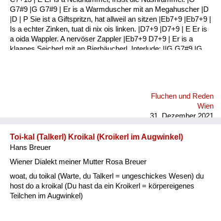
G7#9 |G G7#9 | Er is a Warmduscher mit an Megahuscher |D
|D | P Sie ist a Giftspritzn, hat allweil an sitzen |Eb7+9 |Eb7+9 |
Is a echter Zinken, tuat di nix ois linken. |D7+9 |D7+9 | E Er is
a oida Wappler. A nervöser Zappler |Eb7+9 D7+9 | Er is a
klaanes Seicherl mit an Bierbäucherl. Interlude: ||G G7#9 |G
G7#9 :|| |G G7#9 |G G7#9 | E Er hat a schwule Ader Jedn Tag
an Kater |G G7#9 |G G7#9 | Er is a Gassenbrunzer Und a
Fraunverhunzer |C C7+13 |C C7+13 | P Sie is a echter
Drachen Haut si ois in Rachen |G G7#9 |G G7#9 | Sie ...
Fluchen und Reden
Wien
31. Dezember 2021
Toi-kal (Talkerl) Kroikal (Kroikerl im Augwinkel)
Hans Breuer
Wiener Dialekt meiner Mutter Rosa Breuer
woat, du toikal (Warte, du Talkerl = ungeschickes Wesen) du
host do a kroikal (Du hast da ein Kroikerl = körpereigenes
Teilchen im Augwinkel)