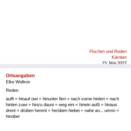
Fluchen und Reden
Kärnten
15. Mai 2022
Ortsangaben
Elke Woltron
Reden
auffi = hinauf owi = hinunter fieri = nach vorne hinteri = nach
hinten zuwi = hinzu dauni = weg eini = hinein außi = hinaus
drent = drüben herent = herüben hiebei = nahe an... ummi =
hinüber