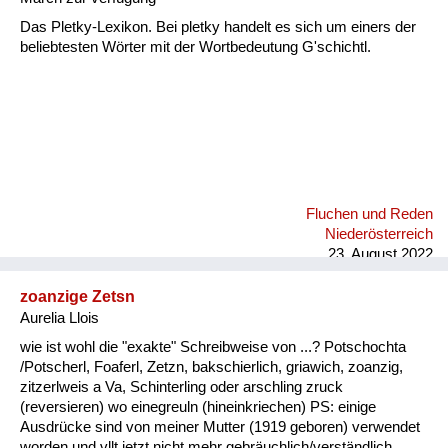
Das Pletky-Lexikon. Bei pletky handelt es sich um einers der
beliebtesten Wörter mit der Wortbedeutung G'schichtl.
Fluchen und Reden
Niederösterreich
23. August 2022
zoanzige Zetsn
Aurelia Llois
wie ist wohl die "exakte" Schreibweise von ...? Potschochta
/Potscherl, Foaferl, Zetzn, bakschierlich, griawich, zoanzig,
zitzerlweis a Va, Schinterling oder arschling zruck
(reversieren) wo einegreuln (hineinkriechen) PS: einige
Ausdrücke sind von meiner Mutter (1919 geboren) verwendet
worden und vllt jetzt nicht mehr gebräuchlich/verständlich