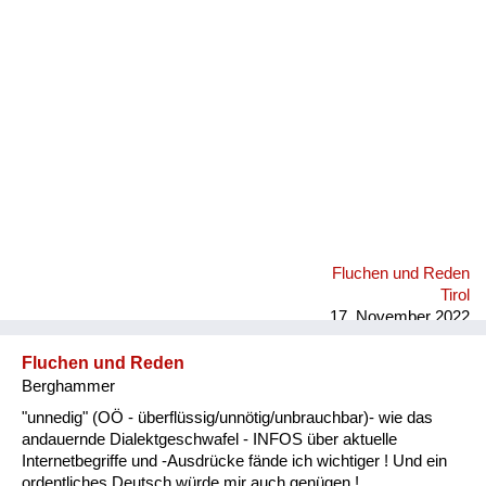
Fluchen und Reden
Mensch, Tier und Alltag
Schmankerln und
Kulinarisches
Fluchen und Reden
Tirol
17. November 2022
Fluchen und Reden
Berghammer
"unnedig" (OÖ - überflüssig/unnötig/unbrauchbar)- wie das
andauernde Dialektgeschwafel - INFOS über aktuelle
Internetbegriffe und -Ausdrücke fände ich wichtiger ! Und ein
ordentliches Deutsch würde mir auch genügen !