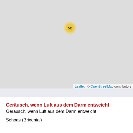
Kärnten
Niederösterreich
52
Oberösterreich
Salzburg
Steiermark
Tirol
Vorarlberg
Leaflet
| ©
OpenStreetMap
contributors
Wien
Geräusch, wenn Luft aus dem Darm entweicht
Geräusch, wenn Luft aus dem Darm entweicht
Kategorie
Schoas (Brixental)
Natur und Landwirtschaft