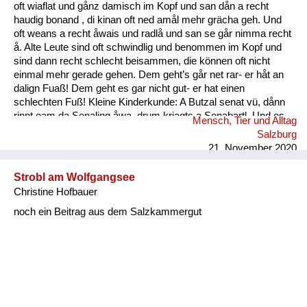
oft wiaflat und gånz damisch im Kopf und san dån a recht
haudig bonand , di kinan oft ned amål mehr grächa geh. Und
oft weans a recht åwais und radlå und san se går nimma recht
å. Alte Leute sind oft schwindlig und benommen im Kopf und
sind dann recht schlecht beisammen, die können oft nicht
einmal mehr gerade gehen. Dem geht’s går net rar- er håt an
dalign Fuaß! Dem geht es gar nicht gut- er hat einen
schlechten Fuß! Kleine Kinderkunde: A Butzal senat vü, dånn
rinnt eam da Senaling åwa, drum kriagts a Senabartl. Und es
Mensch, Tier und Alltag
is a oft råmig um an Mund. Ein Baby speichelt viel, dann rinnt
Salzburg
ihm der Speichel runter, deshal...
21. November 2020
Strobl am Wolfgangsee
Christine Hofbauer
noch ein Beitrag aus dem Salzkammergut