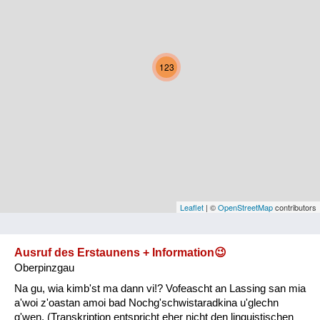
Kärnten
Niederösterreich
123
Oberösterreich
Salzburg
Steiermark
Tirol
Vorarlberg
Leaflet
| ©
OpenStreetMap
contributors
Wien
Ausruf des Erstaunens + Information😉
Oberpinzgau
Kategorie
Na gu, wia kimb'st ma dann vi!? Vofeascht an Lassing san mia
Natur und Landwirtschaft
a'woi z'oastan amoi bad Nochg'schwistaradkina u'glechn
g'wen. (Transkription entspricht eher nicht den linguistischen