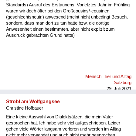
Fluchen und Reden
Standards) Ausruf des Erstaunens. Vorletztes Jahr im Frühling
waren wir doch öfter bei den Großcousins/-cousinen
(geschlechtsneutr.) anwesend (meint nicht unbedingt Besuch,
Mensch, Tier und Alltag
sondern, dass man dort zu tun hatte bzw. die dortige
Anwesenheit einen bestimmten, aber nicht explizit zum
Schmankerln und
Ausdruck gebrachten Grund hatte)
Kulinarisches
Mensch, Tier und Alltag
Salzburg
29. Juli 2021
Strobl am Wolfgangsee
Christine Hofbauer
Eine kleine Auswahl von Dialektsätzen, die mein Vater
gesprochen hat. Ich habe sehr viel aufgeschrieben. Leider
gehen viele Wörter langsam verloren und werden im Alltag
nicht mehr verwendet und auch nicht mehr gesprochen.