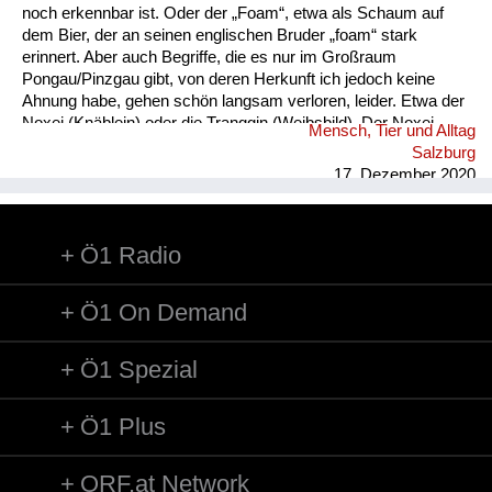
noch erkennbar ist. Oder der „Foam“, etwa als Schaum auf
dem Bier, der an seinen englischen Bruder „foam“ stark
erinnert. Aber auch Begriffe, die es nur im Großraum
Pongau/Pinzgau gibt, von deren Herkunft ich jedoch keine
Ahnung habe, gehen schön langsam verloren, leider. Etwa der
Noxei (Knäblein) oder die Tranggin (Weibsbild). Der Noxei
Mensch, Tier und Alltag
kann dabei „kasig“ sein, also herzig, die Tranggin durchaus
Salzburg
„scheickig“, also schrecklich.
17. Dezember 2020
Ö1 Radio
Ö1 On Demand
Ö1 Spezial
Ö1 Plus
ORF.at Network