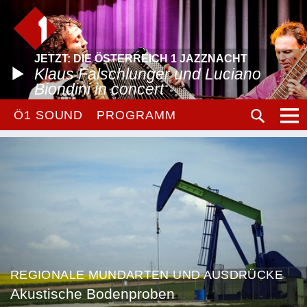
JETZT: DIE ÖSTERREICH 1 JAZZNACHT
Klaus Falschlunger und Luciano
Biondini in concert
Ö1 SOUND
PROGRAMM
REGIONALE MUNDARTEN UND AUSDRÜCKE
Akustische Bodenproben