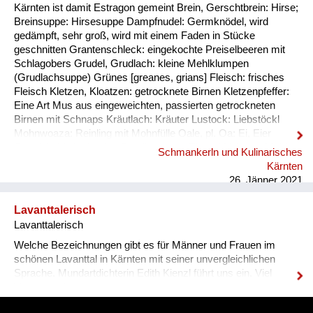
Kärnten ist damit Estragon gemeint Brein, Gerschtbrein: Hirse;
Breinsuppe: Hirsesuppe Dampfnudel: Germknödel, wird
gedämpft, sehr groß, wird mit einem Faden in Stücke
geschnitten Grantenschleck: eingekochte Preiselbeeren mit
Schlagobers Grudel, Grudlach: kleine Mehlklumpen
(Grudlachsuppe) Grünes [greanes, grians] Fleisch: frisches
Fleisch Kletzen, Kloatzen: getrocknete Birnen Kletzenpfeffer:
Eine Art Mus aus eingeweichten, passierten getrockneten
Birnen mit Schnaps Kräutlach: Kräuter Lustock: Liebstöckl
Mohnwoaza: Reinling mit Mohnfülle Oale, pl. Oa: Ei, Eier
Oamilch: Vorläufer des Puddings, aus Eiern, Milch und Mehl
Schmankerln und Kulinarisches
Piggalan: Weihnachtsgericht im Lavanttal, Mohnwoaza mit
Kärnten
einem Saft aus Dörrobst und Schnaps übergossen Plentn:
26. Jänner 2021
Polenta Pranschgalan: Der knusprige Rest, ...
Lavanttalerisch
Lavanttalerisch
Welche Bezeichnungen gibt es für Männer und Frauen im
schönen Lavanttal in Kärnten mit seiner unvergleichlichen
Sprache. Mundartdichterin Edith Kienzl führt uns ein. Viel
Vergnügen!