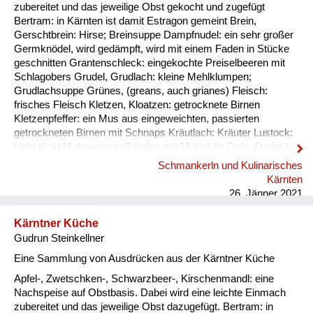
Fluchen und Reden
zubereitet und das jeweilige Obst gekocht und zugefügt
Bertram: in Kärnten ist damit Estragon gemeint Brein,
Mensch, Tier und Alltag
Gerschtbrein: Hirse; Breinsuppe Dampfnudel: ein sehr großer
Germknödel, wird gedämpft, wird mit einem Faden in Stücke
Schmankerln und
geschnitten Grantenschleck: eingekochte Preiselbeeren mit
Kulinarisches
Schlagobers Grudel, Grudlach: kleine Mehlklumpen;
Grudlachsuppe Grünes, (greans, auch grianes) Fleisch:
frisches Fleisch Kletzen, Kloatzen: getrocknete Birnen
Kletzenpfeffer: ein Mus aus eingeweichten, passierten
getrockneten Birnen mit Schnaps Kräutlach: Kräuter Lustock:
Liebstöckl Mohnwoaza: Reinling mit Mohnfülle Oale, Oa (pl.):
Ei, Eier Oamilch: Vorläufer des Puddings, aus Eiern, Milch und
Schmankerln und Kulinarisches
Mehl, auch Oaweible Piggalan: Weihnachtsgericht im
Kärnten
Lavanttal, Mohnwoaza mit einem Saft aus Dörrobst und
26. Jänner 2021
Schnaps übergossen Plentn: Polenta Pranschgalan: d...
Kärntner Küche
Gudrun Steinkellner
Eine Sammlung von Ausdrücken aus der Kärntner Küche
Apfel-, Zwetschken-, Schwarzbeer-, Kirschenmandl: eine
Nachspeise auf Obstbasis. Dabei wird eine leichte Einmach
zubereitet und das jeweilige Obst dazugefügt. Bertram: in