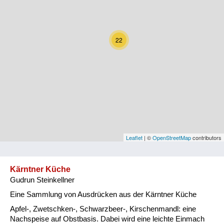
Kärnten
Niederösterreich
22
Oberösterreich
Salzburg
Steiermark
Tirol
Vorarlberg
Leaflet
| ©
OpenStreetMap
contributors
Wien
Kärntner Küche
Gudrun Steinkellner
Kategorie
Eine Sammlung von Ausdrücken aus der Kärntner Küche
Natur und Landwirtschaft
Apfel-, Zwetschken-, Schwarzbeer-, Kirschenmandl: eine
Nachspeise auf Obstbasis. Dabei wird eine leichte Einmach