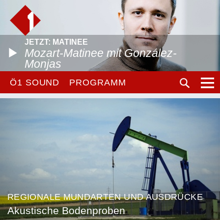
JETZT: MATINEE
Mozart-Matinee mit González-
Monjas
Ö1 SOUND
PROGRAMM
REGIONALE MUNDARTEN UND AUSDRÜCKE
Akustische Bodenproben