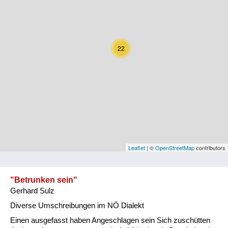
Kärnten
Niederösterreich
22
Oberösterreich
Salzburg
Steiermark
Tirol
Vorarlberg
Leaflet
| ©
OpenStreetMap
contributors
Wien
"Betrunken sein"
Gerhard Sulz
Kategorie
Diverse Umschreibungen im NÖ Dialekt
Natur und Landwirtschaft
Einen ausgefasst haben Angeschlagen sein Sich zuschütten