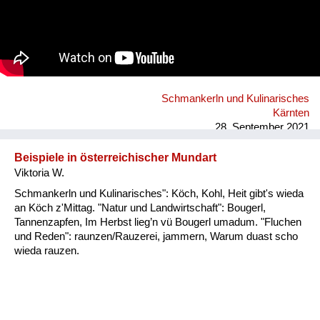
Schmankerln und Kulinarisches
Kärnten
28. September 2021
Beispiele in österreichischer Mundart
Viktoria W.
Schmankerln und Kulinarisches": Köch, Kohl, Heit gibt's wieda
an Köch z'Mittag. "Natur und Landwirtschaft": Bougerl,
Tannenzapfen, Im Herbst lieg’n vü Bougerl umadum. "Fluchen
und Reden": raunzen/Rauzerei, jammern, Warum duast scho
wieda rauzen.