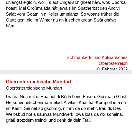
unlängst eigfoin, wöil i´s auf Ungarisch gheat håw, wos Uborka
hoast. Mei Großmuada håt jewåis im Spätherbst den Andivi
Salåt vom Goatn in n Keller umpflånzt. So woans früher die
Oanzigen, die im Winter nu an frischen grean Salåt ghåwt
håm.
Schmankerln und Kulinarisches
Oberösterreich
18. Februar 2022
Oberösterreichische Mundart
Oberösterreichische Mundart
I wiara Noa mit di Hoa auf di Bödn beim Frisea. Gib ma a Glasl
Hetschenpetschenmarmelad. A Glasl Kriachal-Kompott is a nu
im Kastl. Sei net so gschmig, nimm da do mehr, trau di. Des
Weibsbüd hot a sauwas Mundwerk, owa loss da nix scheina,
griaß trotzdem freindli und denk da dein Teui.