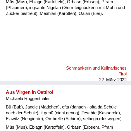
Müs (Mus), Ebiagn (Kartoffeln), Orbasn (Erbsen), Pfram
(Pflaumen), ingsante Nigelan (Germteignockerln mit Mohn und
Zucker bestreut), Meahlan (Karotten), Oalan (Eier).
Schmankerln und Kulinarisches
Tirol
22. März 2022
Aus Virgen in Osttirol
Michaela Ruggenthaler
Bü (Bub), Jandle (Mädchen), ofta (danach - ofta da Schüle
nach der Schule), it genü (nicht genug), Teschte (Kasserole),
Fiawitz (Neugierde), Ombrelle (Schirm), selbegn (deswegen)
Müs (Mus), Ebiagn (Kartoffeln), Orbasn (Erbsen), Pfram