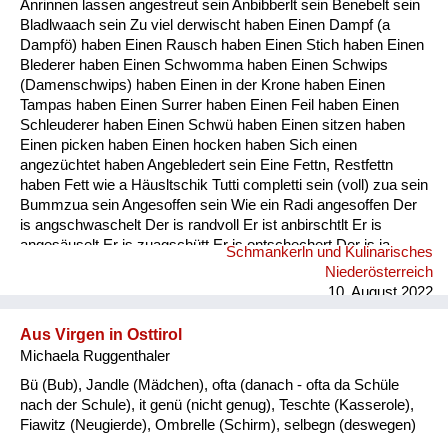
Anrinnen lassen angestreut sein Anbibberlt sein Benebelt sein
Fluchen und Reden
Bladlwaach sein Zu viel derwischt haben Einen Dampf (a
Dampfö) haben Einen Rausch haben Einen Stich haben Einen
Mensch, Tier und Alltag
Blederer haben Einen Schwomma haben Einen Schwips
(Damenschwips) haben Einen in der Krone haben Einen
Schmankerln und
Tampas haben Einen Surrer haben Einen Feil haben Einen
Kulinarisches
Schleuderer haben Einen Schwü haben Einen sitzen haben
Einen picken haben Einen hocken haben Sich einen
angezüchtet haben Angebledert sein Eine Fettn, Restfettn
haben Fett wie a Häusltschik Tutti completti sein (voll) zua sein
Bummzua sein Angesoffen sein Wie ein Radi angesoffen Der
is angschwaschelt Der is randvoll Er ist anbirschtlt Er is
angesäuselt Er is zuagschütt Er is ontschechert Der is ja
Schmankerln und Kulinarisches
schon gaunz steif Der is steif (steifer Blick) Fett wie ein
Niederösterreich
Radierer Blunzenfett sein Angefüllt sein abgefüllt sein
10. August 2022
angekübelt sein Angestochen sein versumpft...
Aus Virgen in Osttirol
Michaela Ruggenthaler
Bü (Bub), Jandle (Mädchen), ofta (danach - ofta da Schüle
nach der Schule), it genü (nicht genug), Teschte (Kasserole),
Fiawitz (Neugierde), Ombrelle (Schirm), selbegn (deswegen)