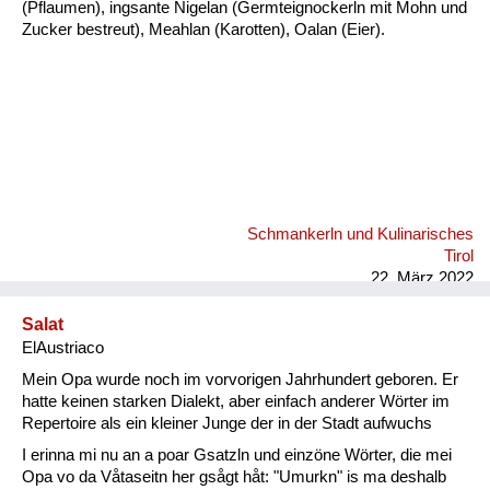
(Pflaumen), ingsante Nigelan (Germteignockerln mit Mohn und
Zucker bestreut), Meahlan (Karotten), Oalan (Eier).
Schmankerln und Kulinarisches
Tirol
22. März 2022
Salat
ElAustriaco
Mein Opa wurde noch im vorvorigen Jahrhundert geboren. Er
hatte keinen starken Dialekt, aber einfach anderer Wörter im
Repertoire als ein kleiner Junge der in der Stadt aufwuchs
I erinna mi nu an a poar Gsatzln und einzöne Wörter, die mei
Opa vo da Våtaseitn her gsågt håt: "Umurkn" is ma deshalb