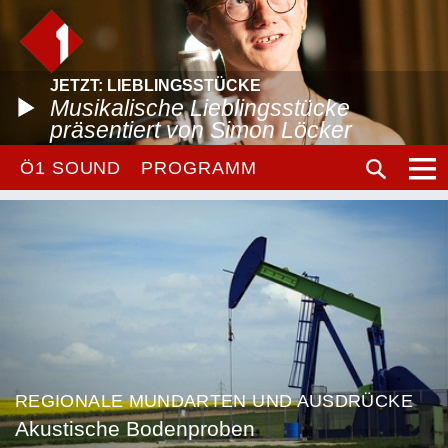
JETZT: LIEBLINGSSTÜCKE
Musikalische Lieblingsstücke
präsentiert von Simon Löcker
Ö1 SOUND
PROGRAMM
REGIONALE MUNDARTEN UND AUSDRÜCKE
Akustische Bodenproben