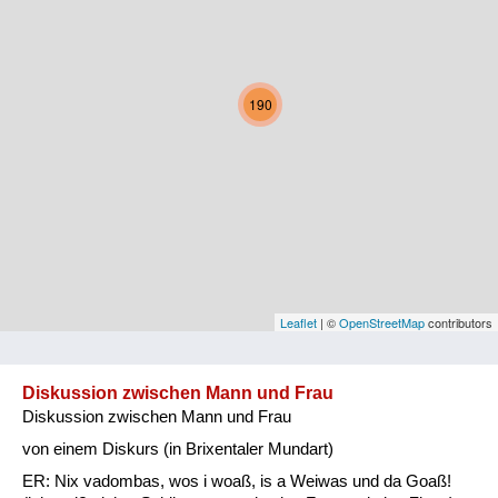
Kärnten
Niederösterreich
190
Oberösterreich
Salzburg
Steiermark
Tirol
Vorarlberg
Leaflet
| ©
OpenStreetMap
contributors
Wien
Diskussion zwischen Mann und Frau
Diskussion zwischen Mann und Frau
Kategorie
von einem Diskurs (in Brixentaler Mundart)
Natur und Landwirtschaft
ER: Nix vadombas, wos i woaß, is a Weiwas und da Goaß!