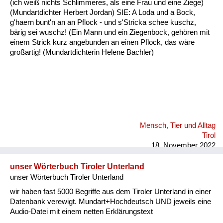
(ich weiß nichts Schlimmeres, als eine Frau und eine Ziege)
Fluchen und Reden
(Mundartdichter Herbert Jordan) SIE: A Loda und a Bock,
g'haern bunt'n an an Pflock - und s'Stricka schee kuschz,
Mensch, Tier und Alltag
bärig sei wuschz! (Ein Mann und ein Ziegenbock, gehören mit
einem Strick kurz angebunden an einen Pflock, das wäre
Schmankerln und
großartig! (Mundartdichterin Helene Bachler)
Kulinarisches
Mensch, Tier und Alltag
Tirol
18. November 2022
unser Wörterbuch Tiroler Unterland
unser Wörterbuch Tiroler Unterland
wir haben fast 5000 Begriffe aus dem Tiroler Unterland in einer
Datenbank verewigt. Mundart+Hochdeutsch UND jeweils eine
Audio-Datei mit einem netten Erklärungstext