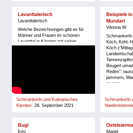
umpflånzt. So woans früher die
Oanzigen, die im Winter nu an
Lavanttalerisch
Beispiele in
frischen grean Salåt ghåwt håm.
Lavanttalerisch
Mundart
Viktoria W.
Welche Bezeichnungen gibt es für
Männer und Frauen im schönen
Schmankerln 
Lavanttal in Kärnten mit seiner
Köch, Kohl, He
unvergleichlichen Sprache.
Köch z'Mittag
Mundartdichterin Edith Kienzl führt
Landwirtschaf
uns ein. Viel Vergnügen!
Tannenzapfen,
Bougerl umad
Reden": raun
jammern, War
rauzen.
Schmankerln und Kulinarisches
Schmankerln u
Kärnten
28. September 2021
Niederösterrei
Bugl
Oststeierma
Emi
Mariel