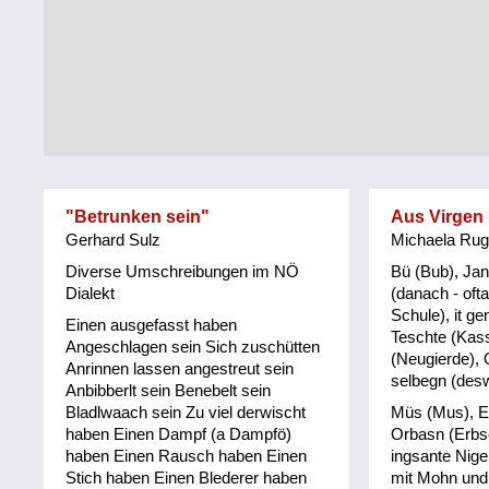
Tirol
Alltag
Vorarlberg
Schmankerln
und
Wien
Kulinarisches
"Betrunken sein"
Aus Virgen i
Gerhard Sulz
Michaela Rug
Diverse Umschreibungen im NÖ
Bü (Bub), Jan
Dialekt
(danach - oft
Schule), it ge
Einen ausgefasst haben
Teschte (Kass
Angeschlagen sein Sich zuschütten
(Neugierde), 
Anrinnen lassen angestreut sein
selbegn (des
Anbibberlt sein Benebelt sein
Bladlwaach sein Zu viel derwischt
Müs (Mus), Eb
haben Einen Dampf (a Dampfö)
Orbasn (Erbs
haben Einen Rausch haben Einen
ingsante Nige
Stich haben Einen Blederer haben
mit Mohn und 