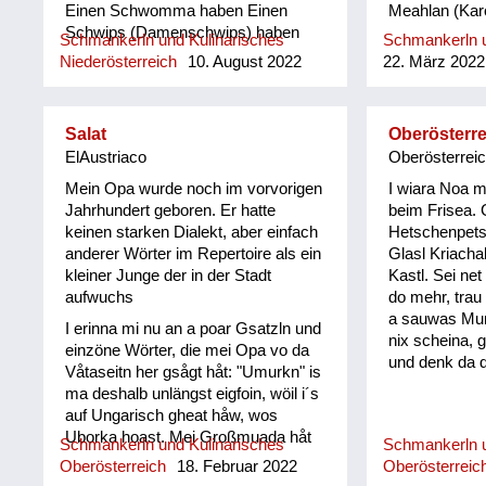
Einen Schwomma haben Einen
Meahlan (Karo
Schwips (Damenschwips) haben
Schmankerln und Kulinarisches
Schmankerln u
Einen in der Krone haben Einen
Niederösterreich
10. August 2022
22. März 2022
Tampas haben Einen Surrer haben
Einen Feil haben Einen Schleuderer
haben Einen Schwü haben Einen
Salat
Oberösterr
sitzen haben Einen picken haben
ElAustriaco
Oberösterrei
Einen hocken haben Sich einen
angezüchtet haben Angebledert sein
Mein Opa wurde noch im vorvorigen
I wiara Noa m
Eine Fettn, Restfettn haben Fett wie
Jahrhundert geboren. Er hatte
beim Frisea. 
a Häusltschik Tutti completti sein
keinen starken Dialekt, aber einfach
Hetschenpet
(voll) zua sein Bummzua sein
anderer Wörter im Repertoire als ein
Glasl Kriacha
Angesoffen sein Wie ein Radi
kleiner Junge der in der Stadt
Kastl. Sei ne
angesoffen Der is angschwaschelt
aufwuchs
do mehr, trau
Der is randvoll Er ist anbirschtlt Er is
a sauwas Mun
I erinna mi nu an a poar Gsatzln und
angesäuselt Er is zuagschütt Er is
nix scheina, g
einzöne Wörter, die mei Opa vo da
ontschechert Der is ja schon gaunz
und denk da d
Våtaseitn her gsågt håt: "Umurkn" is
steif Der is steif (steifer Blick) Fett
ma deshalb unlängst eigfoin, wöil i´s
wie ein Radierer Blunzenfett sein
auf Ungarisch gheat håw, wos
Angefüllt sein abgefüllt sein
Uborka hoast. Mei Großmuada håt
angekübelt sein Angestochen sein
Schmankerln und Kulinarisches
Schmankerln u
jewåis im Spätherbst den Andivi
versumpft...
Oberösterreich
18. Februar 2022
Oberösterreic
Salåt vom Goatn in n Keller