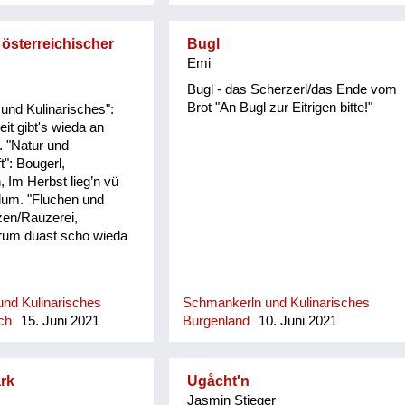
 österreichischer
Bugl
Emi
Bugl - das Scherzerl/das Ende vom
Brot "An Bugl zur Eitrigen bitte!"
und Kulinarisches":
it gibt's wieda an
. "Natur und
t": Bougerl,
 Im Herbst lieg’n vü
um. "Fluchen und
zen/Rauzerei,
um duast scho wieda
nd Kulinarisches
Schmankerln und Kulinarisches
ch
15. Juni 2021
Burgenland
10. Juni 2021
rk
Ugåcht'n
Jasmin Stieger