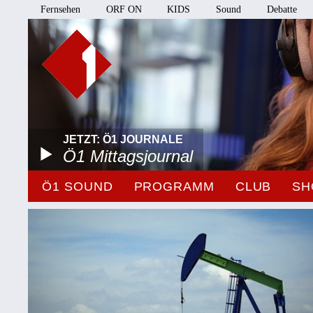
Fernsehen
ORF ON
KIDS
Sound
Debatte
JETZT: Ö1 JOURNALE
Ö1 Mittagsjournal
Ö1 SOUND
PROGRAMM
CLUB
SH