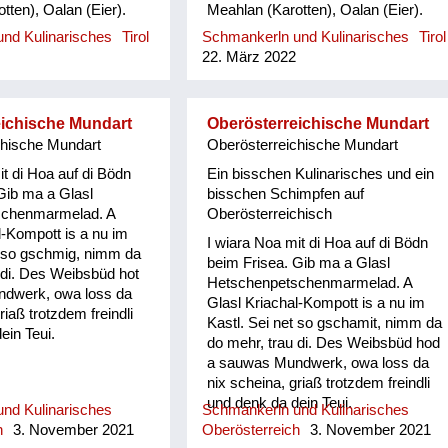
tten), Oalan (Eier).
Meahlan (Karotten), Oalan (Eier).
nd Kulinarisches
Tirol
Schmankerln und Kulinarisches
Tirol
22. März 2022
eichische Mundart
Oberösterreichische Mundart
chische Mundart
Oberösterreichische Mundart
it di Hoa auf di Bödn
Ein bisschen Kulinarisches und ein
Gib ma a Glasl
bisschen Schimpfen auf
schenmarmelad. A
Oberösterreichisch
l-Kompott is a nu im
I wiara Noa mit di Hoa auf di Bödn
t so gschmig, nimm da
beim Frisea. Gib ma a Glasl
 di. Des Weibsbüd hot
Hetschenpetschenmarmelad. A
dwerk, owa loss da
Glasl Kriachal-Kompott is a nu im
riaß trotzdem freindli
Kastl. Sei net so gschamit, nimm da
ein Teui.
do mehr, trau di. Des Weibsbüd hod
a sauwas Mundwerk, owa loss da
nix scheina, griaß trotzdem freindli
und denk da dein Teui.
nd Kulinarisches
Schmankerln und Kulinarisches
h
3. November 2021
Oberösterreich
3. November 2021