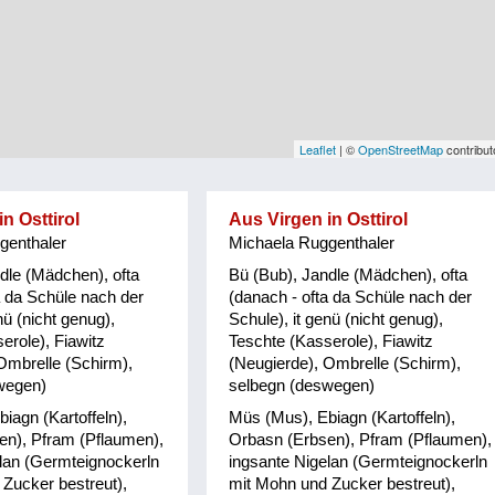
Leaflet
| ©
OpenStreetMap
contribut
n Osttirol
Aus Virgen in Osttirol
genthaler
Michaela Ruggenthaler
dle (Mädchen), ofta
Bü (Bub), Jandle (Mädchen), ofta
a da Schüle nach der
(danach - ofta da Schüle nach der
nü (nicht genug),
Schule), it genü (nicht genug),
erole), Fiawitz
Teschte (Kasserole), Fiawitz
Ombrelle (Schirm),
(Neugierde), Ombrelle (Schirm),
wegen)
selbegn (deswegen)
iagn (Kartoffeln),
Müs (Mus), Ebiagn (Kartoffeln),
en), Pfram (Pflaumen),
Orbasn (Erbsen), Pfram (Pflaumen),
lan (Germteignockerln
ingsante Nigelan (Germteignockerln
Zucker bestreut),
mit Mohn und Zucker bestreut),