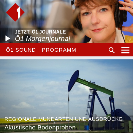
JETZT: Ö1 JOURNALE
Ö1 Morgenjournal
Ö1 SOUND
PROGRAMM
REGIONALE MUNDARTEN UND AUSDRÜCKE
Akustische Bodenproben