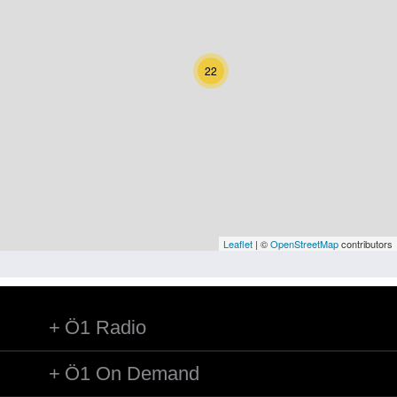
Kärnten
Niederösterreich
22
Oberösterreich
Salzburg
Steiermark
Tirol
Vorarlberg
Leaflet
| ©
OpenStreetMap
contributors
Wien
Ö1 Radio
Kategorie
Natur und Landwirtschaft
Ö1 On Demand