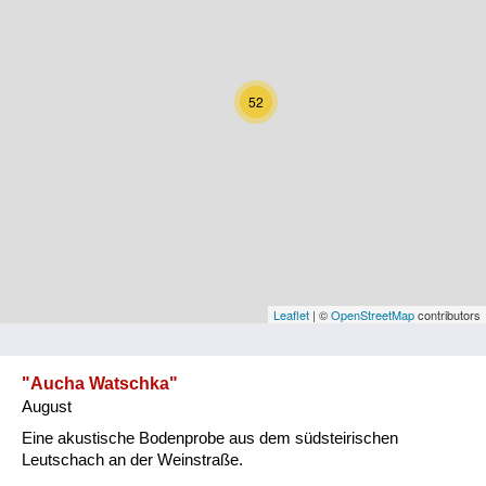
Kärnten
Niederösterreich
52
Oberösterreich
Salzburg
Steiermark
Tirol
Vorarlberg
Leaflet
| ©
OpenStreetMap
contributors
Wien
"Aucha Watschka"
August
Kategorie
Eine akustische Bodenprobe aus dem südsteirischen
Natur und Landwirtschaft
Leutschach an der Weinstraße.