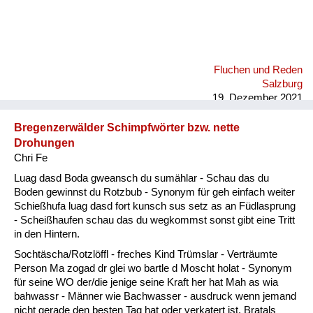
Fluchen und Reden
Salzburg
19. Dezember 2021
Bregenzerwälder Schimpfwörter bzw. nette
Drohungen
Chri Fe
Luag dasd Boda gweansch du sumählar - Schau das du
Boden gewinnst du Rotzbub - Synonym für geh einfach weiter
Schießhufa luag dasd fort kunsch sus setz as an Füdlasprung
- Scheißhaufen schau das du wegkommst sonst gibt eine Tritt
in den Hintern.
Sochtäscha/Rotzlöffl - freches Kind Trümslar - Verträumte
Person Ma zogad dr glei wo bartle d Moscht holat - Synonym
für seine WO der/die jenige seine Kraft her hat Mah as wia
bahwassr - Männer wie Bachwasser - ausdruck wenn jemand
nicht gerade den besten Tag hat oder verkatert ist. Bratals