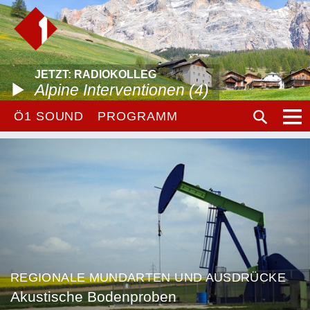
JETZT: RADIOKOLLEG
Alpine Interventionen (4)
Ö1 SOUND
PROGRAMM
REGIONALE MUNDARTEN UND AUSDRÜCKE
Akustische Bodenproben