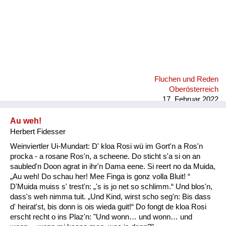
Fluchen und Reden
Oberösterreich
17. Februar 2022
Au weh!
Herbert Fidesser
Weinviertler Ui-Mundart: D' kloa Rosi wü im Gort'n a Ros'n
procka - a rosane Ros'n, a scheene. Do sticht s'a si on an
saubled'n Doon agrat in ihr'n Dama eene. Si reert no da Muida,
„Au weh! Do schau her! Mee Finga is gonz volla Bluit! “
D'Muida muiss s' trest'n: „'s is jo net so schlimm.“ Und blos'n,
dass's weh nimma tuit. „Und Kind, wirst scho seg'n: Bis dass
d' heirat'st, bis donn is ois wieda guit!“ Do fongt de kloa Rosi
erscht recht o ins Plaz'n: "Und wonn… und wonn… und