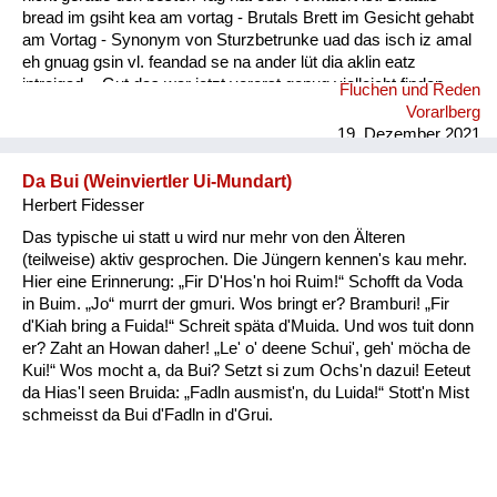
bread im gsiht kea am vortag - Brutals Brett im Gesicht gehabt
am Vortag - Synonym von Sturzbetrunke uad das isch iz amal
eh gnuag gsin vl. feandad se na ander lüt dia aklin eatz
intreigad. - Gut das war jetzt vorerst genug vielleicht finden
Fluchen und Reden
sich noch andere Leute die etwas eintragen.
Vorarlberg
19. Dezember 2021
Da Bui (Weinviertler Ui-Mundart)
Herbert Fidesser
Das typische ui statt u wird nur mehr von den Älteren
(teilweise) aktiv gesprochen. Die Jüngern kennen's kau mehr.
Hier eine Erinnerung: „Fir D'Hos'n hoi Ruim!“ Schofft da Voda
in Buim. „Jo“ murrt der gmuri. Wos bringt er? Bramburi! „Fir
d'Kiah bring a Fuida!“ Schreit späta d'Muida. Und wos tuit donn
er? Zaht an Howan daher! „Le' o' deene Schui', geh' möcha de
Kui!“ Wos mocht a, da Bui? Setzt si zum Ochs'n dazui! Eeteut
da Hias'l seen Bruida: „Fadln ausmist'n, du Luida!“ Stott'n Mist
schmeisst da Bui d'Fadln in d'Grui.