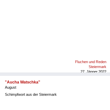
Fluchen und Reden
Mensch, Tier und Alltag
Schmankerln und
Kulinarisches
Fluchen und Reden
Steiermark
27. Jänner 2022
"Aucha Watschka"
August
Schimpfwort aus der Steiermark