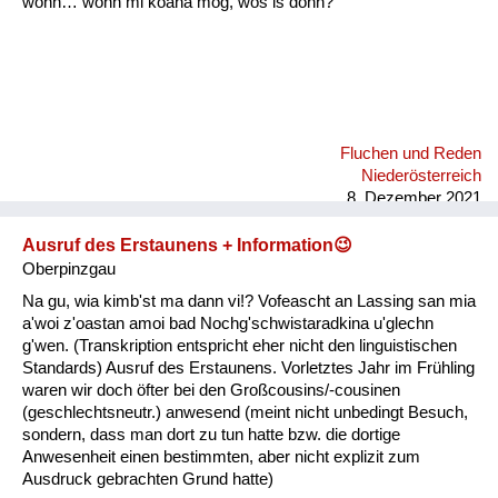
wonn… wonn mi koana mog, wos is donn?"
Fluchen und Reden
Niederösterreich
8. Dezember 2021
Ausruf des Erstaunens + Information😉
Oberpinzgau
Na gu, wia kimb'st ma dann vi!? Vofeascht an Lassing san mia
a'woi z'oastan amoi bad Nochg'schwistaradkina u'glechn
g'wen. (Transkription entspricht eher nicht den linguistischen
Standards) Ausruf des Erstaunens. Vorletztes Jahr im Frühling
waren wir doch öfter bei den Großcousins/-cousinen
(geschlechtsneutr.) anwesend (meint nicht unbedingt Besuch,
sondern, dass man dort zu tun hatte bzw. die dortige
Anwesenheit einen bestimmten, aber nicht explizit zum
Ausdruck gebrachten Grund hatte)