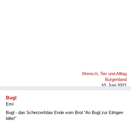
Fluchen und Reden
Mensch, Tier und Alltag
Schmankerln und
Kulinarisches
Mensch, Tier und Alltag
Burgenland
10. Juni 2021
Bugl
Emi
Bugl - das Scherzerl/das Ende vom Brot "An Bugl zur Eitrigen
bitte!"