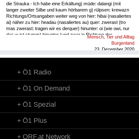
die Strauka - Ich habe eine Erkältung) müde: dalangi (mit
langer zweiter Silbe und kaum hörbarem g) rülpsen: krewazn
Richtungs/Ortsangaben weiter weg von hier: hibai (nasaliertes
ai) näher zu hier: headau (nasaliertes au) quer: zwerast (tro
mas zwerast: tragen wir es derquer) hinunter: oi (wie owi, nur
das w ist stumm) hinunter (und zwar in Richtung des
Mensch, Tier und Alltag
Sprechers): oana (kim oana - komm herunter, und zwar zu
Burgenland
mir) weg: dui (kais dui - wirf es weg) werfen: kai (nasaliertes
23. Dezember 2020
ai)
Ö1 Radio
Ö1 On Demand
Ö1 Spezial
Ö1 Plus
ORF.at Network