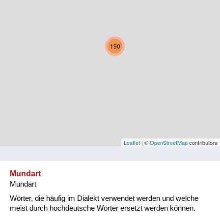
Kärnten
Niederösterreich
190
Oberösterreich
Salzburg
Steiermark
Tirol
Vorarlberg
Leaflet
| ©
OpenStreetMap
contributors
Wien
Mundart
Mundart
Kategorie
Wörter, die häufig im Dialekt verwendet werden und welche
Natur und Landwirtschaft
meist durch hochdeutsche Wörter ersetzt werden können.