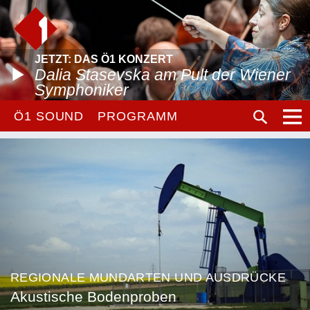
JETZT: DAS Ö1 KONZERT
Dalia Stasevska am Pult der Wiener
Symphoniker
Ö1 SOUND
PROGRAMM
REGIONALE MUNDARTEN UND AUSDRÜCKE
Akustische Bodenproben