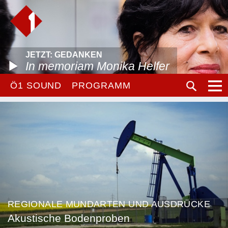
JETZT: GEDANKEN
In memoriam Monika Helfer
Ö1 SOUND
PROGRAMM
REGIONALE MUNDARTEN UND AUSDRÜCKE
Akustische Bodenproben