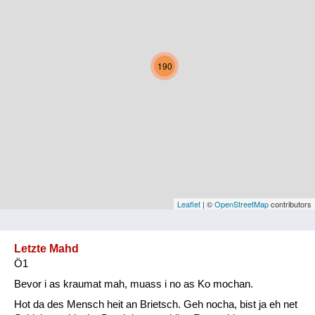
Kärnten
Niederösterreich
190
Oberösterreich
Salzburg
Steiermark
Tirol
Vorarlberg
Leaflet
| ©
OpenStreetMap
contributors
Wien
Letzte Mahd
Ö1
Kategorie
Bevor i as kraumat mah, muass i no as Ko mochan.
Natur und Landwirtschaft
Hot da des Mensch heit an Brietsch. Geh nocha, bist ja eh net