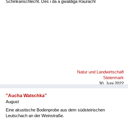
Schinkanschlecht. Des i da a gwaldiga Raurachl
Fluchen und Reden
Mensch, Tier und Alltag
Schmankerln und
Kulinarisches
Natur und Landwirtschaft
Steiermark
30. Juni 2022
"Aucha Watschka"
August
Eine akustische Bodenprobe aus dem südsteirischen
Leutschach an der Weinstraße.