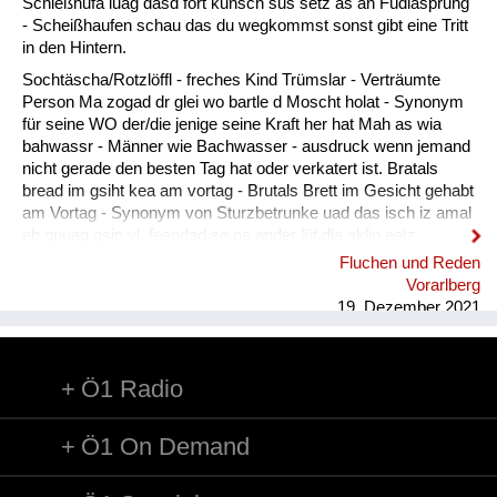
Fluchen und Reden
Schießhufa luag dasd fort kunsch sus setz as an Füdlasprung
- Scheißhaufen schau das du wegkommst sonst gibt eine Tritt
Mensch, Tier und Alltag
in den Hintern.
Sochtäscha/Rotzlöffl - freches Kind Trümslar - Verträumte
Schmankerln und
Person Ma zogad dr glei wo bartle d Moscht holat - Synonym
Kulinarisches
für seine WO der/die jenige seine Kraft her hat Mah as wia
bahwassr - Männer wie Bachwasser - ausdruck wenn jemand
nicht gerade den besten Tag hat oder verkatert ist. Bratals
bread im gsiht kea am vortag - Brutals Brett im Gesicht gehabt
am Vortag - Synonym von Sturzbetrunke uad das isch iz amal
eh gnuag gsin vl. feandad se na ander lüt dia aklin eatz
intreigad. - Gut das war jetzt vorerst genug vielleicht finden
Fluchen und Reden
sich noch andere Leute die etwas eintragen.
Vorarlberg
19. Dezember 2021
Ö1 Radio
Ö1 On Demand