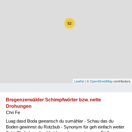
Kärnten
Niederösterreich
52
Oberösterreich
Salzburg
Steiermark
Tirol
Vorarlberg
Leaflet
| ©
OpenStreetMap
contributors
Wien
Bregenzerwälder Schimpfwörter bzw. nette
Drohungen
Kategorie
Chri Fe
Natur und Landwirtschaft
Luag dasd Boda gweansch du sumählar - Schau das du
Boden gewinnst du Rotzbub - Synonym für geh einfach weiter