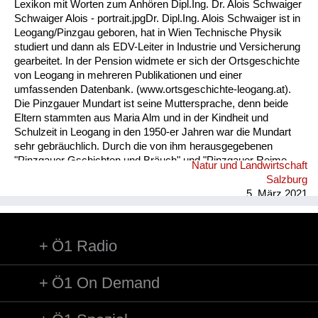
Lexikon mit Worten zum Anhören Dipl.Ing. Dr. Alois Schwaiger
Schwaiger Alois - portrait.jpgDr. Dipl.Ing. Alois Schwaiger ist in
Leogang/Pinzgau geboren, hat in Wien Technische Physik
studiert und dann als EDV-Leiter in Industrie und Versicherung
gearbeitet. In der Pension widmete er sich der Ortsgeschichte
von Leogang in mehreren Publikationen und einer
umfassenden Datenbank. (www.ortsgeschichte-leogang.at).
Die Pinzgauer Mundart ist seine Muttersprache, denn beide
Eltern stammten aus Maria Alm und in der Kindheit und
Schulzeit in Leogang in den 1950-er Jahren war die Mundart
sehr gebräuchlich. Durch die von ihm herausgegebenen
"Pinzgauer Gschichten und Bräuch" und "Pinzgauer Reime,
Natur und Landwirtschaft
Sprüche und Kuchltips" der Maria Almer Mundartdichterin
Salzburg
Gretl Widauer (1999) wurde sein Interesse an dieser Sprache
5. März 2021
geweckt und dabei ein Lexikon mit 1500 Worten von ihm
erarbeitet. ...
Ö1 Radio
Ö1 On Demand