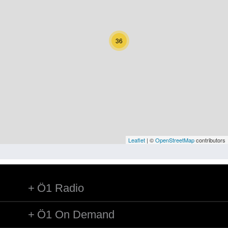
Kärnten
Niederösterreich
36
Oberösterreich
Salzburg
Steiermark
Tirol
Vorarlberg
Leaflet
| ©
OpenStreetMap
contributors
Wien
Ö1 Radio
Kategorie
Natur und Landwirtschaft
Ö1 On Demand