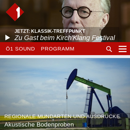
JETZT: KLASSIK-TREFFPUNKT
Zu Gast beim Kirch'Klang Festival
Ö1 SOUND
PROGRAMM
REGIONALE MUNDARTEN UND AUSDRÜCKE
Akustische Bodenproben