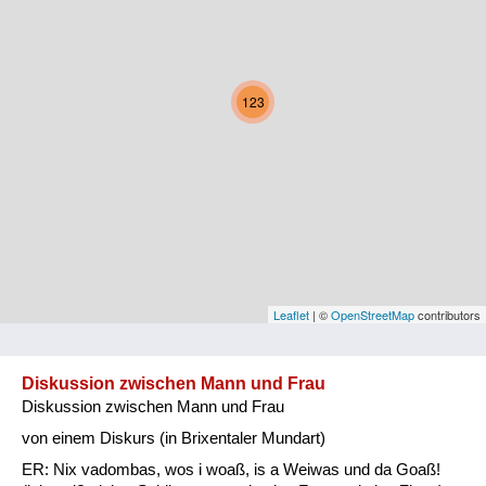
Kärnten
Niederösterreich
123
Oberösterreich
Salzburg
Steiermark
Tirol
Vorarlberg
Leaflet
| ©
OpenStreetMap
contributors
Wien
Diskussion zwischen Mann und Frau
Diskussion zwischen Mann und Frau
Kategorie
von einem Diskurs (in Brixentaler Mundart)
Natur und Landwirtschaft
ER: Nix vadombas, wos i woaß, is a Weiwas und da Goaß!