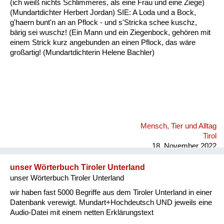
(ich weiß nichts Schlimmeres, als eine Frau und eine Ziege)
Fluchen und Reden
(Mundartdichter Herbert Jordan) SIE: A Loda und a Bock,
g'haern bunt'n an an Pflock - und s'Stricka schee kuschz,
Mensch, Tier und Alltag
bärig sei wuschz! (Ein Mann und ein Ziegenbock, gehören mit
einem Strick kurz angebunden an einen Pflock, das wäre
Schmankerln und
großartig! (Mundartdichterin Helene Bachler)
Kulinarisches
Mensch, Tier und Alltag
Tirol
18. November 2022
unser Wörterbuch Tiroler Unterland
unser Wörterbuch Tiroler Unterland
wir haben fast 5000 Begriffe aus dem Tiroler Unterland in einer
Datenbank verewigt. Mundart+Hochdeutsch UND jeweils eine
Audio-Datei mit einem netten Erklärungstext