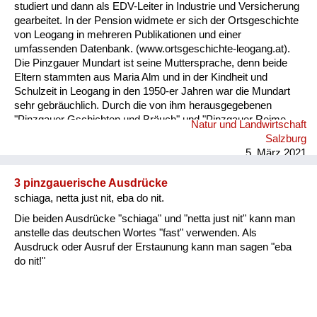
studiert und dann als EDV-Leiter in Industrie und Versicherung
gearbeitet. In der Pension widmete er sich der Ortsgeschichte
von Leogang in mehreren Publikationen und einer
umfassenden Datenbank. (www.ortsgeschichte-leogang.at).
Die Pinzgauer Mundart ist seine Muttersprache, denn beide
Eltern stammten aus Maria Alm und in der Kindheit und
Schulzeit in Leogang in den 1950-er Jahren war die Mundart
sehr gebräuchlich. Durch die von ihm herausgegebenen
"Pinzgauer Gschichten und Bräuch" und "Pinzgauer Reime,
Natur und Landwirtschaft
Sprüche und Kuchltips" der Maria Almer Mundartdichterin
Salzburg
Gretl Widauer (1999) wurde sein Interesse an dieser Sprache
5. März 2021
geweckt und dabei ein Lexikon mit 1500 Worten von ihm
erarbeitet. ...
3 pinzgauerische Ausdrücke
schiaga, netta just nit, eba do nit.
Die beiden Ausdrücke "schiaga" und "netta just nit" kann man
anstelle das deutschen Wortes "fast" verwenden. Als
Ausdruck oder Ausruf der Erstaunung kann man sagen "eba
do nit!"