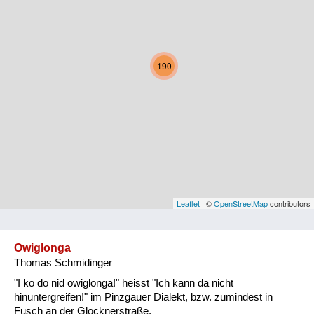
Kärnten
Niederösterreich
190
Oberösterreich
Salzburg
Steiermark
Tirol
Vorarlberg
Leaflet
| ©
OpenStreetMap
contributors
Wien
Owiglonga
Thomas Schmidinger
Kategorie
"I ko do nid owiglonga!" heisst "Ich kann da nicht
Natur und Landwirtschaft
hinuntergreifen!" im Pinzgauer Dialekt, bzw. zumindest in
Fusch an der Glocknerstraße.