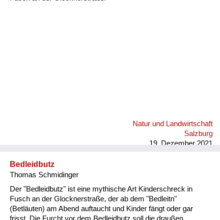
Fluchen und Reden
Mensch, Tier und Alltag
Schmankerln und
Kulinarisches
Natur und Landwirtschaft
Salzburg
19. Dezember 2021
Bedleidbutz
Thomas Schmidinger
Der "Bedleidbutz" ist eine mythische Art Kinderschreck in
Fusch an der Glocknerstraße, der ab dem "Bedleitn"
(Betläuten) am Abend auftaucht und Kinder fängt oder gar
frisst. Die Furcht vor dem Bedleidbutz soll die draußen