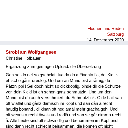
Fluchen und Reden
Salzburg
14. Dezember 2020
Strobl am Wolfgangsee
Christine Hofbauer
Ergänzung zum gestrigen Upload: die Übersetzung
Geh sei do net so gschelat, tua da do a Fiachta fia, dei Kidl is
eh scho gånz dreckig. Und um an Mund bist a råmig, du
Påtznlippi ! Sei doch nicht so dickköpfig, binde dir die Schürze
vor, dein Kleid ist eh schon ganz schmutzig. Und um den
Mund bist du auch verschmiert, du Schmutzfink. Oide Lait san
oft wiaflat und gånz damisch im Kopf und san dån a recht
haudig bonand , di kinan oft ned amål mehr grächa geh. Und
oft weans a recht åwais und radlå und san se går nimma recht
å. Alte Leute sind oft schwindlig und benommen im Kopf und
sind dann recht schlecht beisammen, die können oft nicht