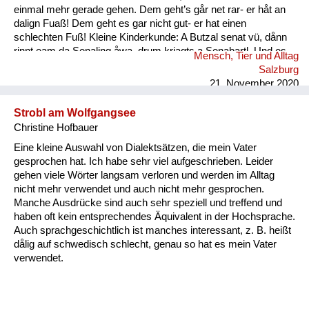
einmal mehr gerade gehen. Dem geht’s går net rar- er håt an
dalign Fuaß! Dem geht es gar nicht gut- er hat einen
schlechten Fuß! Kleine Kinderkunde: A Butzal senat vü, dånn
rinnt eam da Senaling åwa, drum kriagts a Senabartl. Und es
Mensch, Tier und Alltag
is a oft råmig um an Mund. Ein Baby speichelt viel, dann rinnt
Salzburg
ihm der Speichel runter, deshal...
21. November 2020
Strobl am Wolfgangsee
Christine Hofbauer
Eine kleine Auswahl von Dialektsätzen, die mein Vater
gesprochen hat. Ich habe sehr viel aufgeschrieben. Leider
gehen viele Wörter langsam verloren und werden im Alltag
nicht mehr verwendet und auch nicht mehr gesprochen.
Manche Ausdrücke sind auch sehr speziell und treffend und
haben oft kein entsprechendes Äquivalent in der Hochsprache.
Auch sprachgeschichtlich ist manches interessant, z. B. heißt
dålig auf schwedisch schlecht, genau so hat es mein Vater
verwendet.