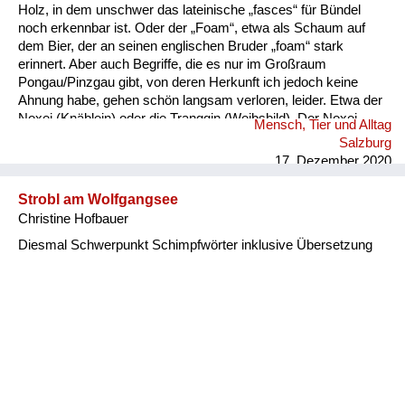
Holz, in dem unschwer das lateinische „fasces“ für Bündel
noch erkennbar ist. Oder der „Foam“, etwa als Schaum auf
dem Bier, der an seinen englischen Bruder „foam“ stark
erinnert. Aber auch Begriffe, die es nur im Großraum
Pongau/Pinzgau gibt, von deren Herkunft ich jedoch keine
Ahnung habe, gehen schön langsam verloren, leider. Etwa der
Noxei (Knäblein) oder die Tranggin (Weibsbild). Der Noxei
Mensch, Tier und Alltag
kann dabei „kasig“ sein, also herzig, die Tranggin durchaus
Salzburg
„scheickig“, also schrecklich.
17. Dezember 2020
Strobl am Wolfgangsee
Christine Hofbauer
Diesmal Schwerpunkt Schimpfwörter inklusive Übersetzung