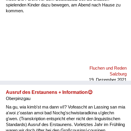
spielenden Kinder dazu bewegen, am Abend nach Hause zu
kommen.
Fluchen und Reden
Salzburg
19. Dezember 2021
Ausruf des Erstaunens + Information😉
Oberpinzgau
Na gu, wia kimb'st ma dann vi!? Vofeascht an Lassing san mia
a'woi z'oastan amoi bad Nochg'schwistaradkina u'glechn
g'wen. (Transkription entspricht eher nicht den linguistischen
Standards) Ausruf des Erstaunens. Vorletztes Jahr im Frühling
waren wir doch öfter bei den Großcousins/-cousinen